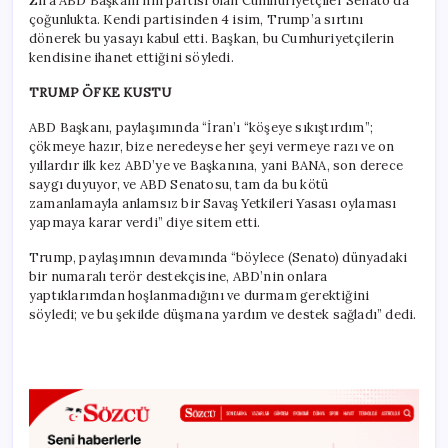
Zira ABD Başkanı’nın partisi olan Cumhuriyetçiler Senato’da
çoğunlukta. Kendi partisinden 4 isim, Trump’a sırtını
dönerek bu yasayı kabul etti. Başkan, bu Cumhuriyetçilerin
kendisine ihanet ettiğini söyledi.
TRUMP ÖFKE KUSTU
ABD Başkanı, paylaşımında “İran’ı “köşeye sıkıştırdım”;
çökmeye hazır, bize neredeyse her şeyi vermeye razı ve on
yıllardır ilk kez ABD’ye ve Başkanına, yani BANA, son derece
saygı duyuyor, ve ABD Senatosu, tam da bu kötü
zamanlamayla anlamsız bir Savaş Yetkileri Yasası oylaması
yapmaya karar verdi” diye sitem etti.
Trump, paylaşımnın devamında “böylece (Senato) dünyadaki
bir numaralı terör destekçisine, ABD’nin onlara
yaptıklarımdan hoşlanmadığını ve durmam gerektiğini
söyledi; ve bu şekilde düşmana yardım ve destek sağladı” dedi.