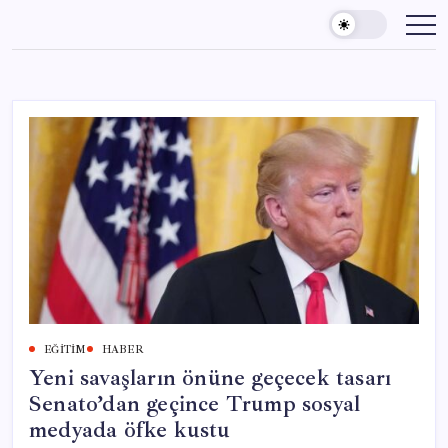
Skip
to
content
EĞITIM
HABER
Yeni savaşların önüne geçecek tasarı
Senato’dan geçince Trump sosyal
medyada öfke kustu