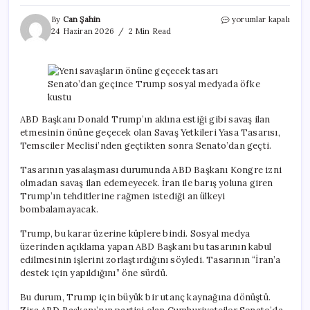
Yeni
By
Can Şahin
yorumlar kapalı
savaşların
24 Haziran 2026
2 Min Read
önüne
geçecek
tasarı
Senato’dan
geçince
Trump
sosyal
ABD Başkanı Donald Trump’ın aklına estiği gibi savaş ilan
medyada
etmesinin önüne geçecek olan Savaş Yetkileri Yasa Tasarısı,
öfke
Temsciler Meclisi’nden geçtikten sonra Senato’dan geçti.
kustu
için
Tasarının yasalaşması durumunda ABD Başkanı Kongre izni
olmadan savaş ilan edemeyecek. İran ile barış yoluna giren
Trump’ın tehditlerine rağmen istediği an ülkeyi
bombalamayacak.
Trump, bu karar üzerine küplere bindi. Sosyal medya
üzerinden açıklama yapan ABD Başkanı bu tasarının kabul
edilmesinin işlerini zorlaştırdığını söyledi. Tasarının “İran’a
destek için yapıldığını” öne sürdü.
Bu durum, Trump için büyük bir utanç kaynağına dönüştü.