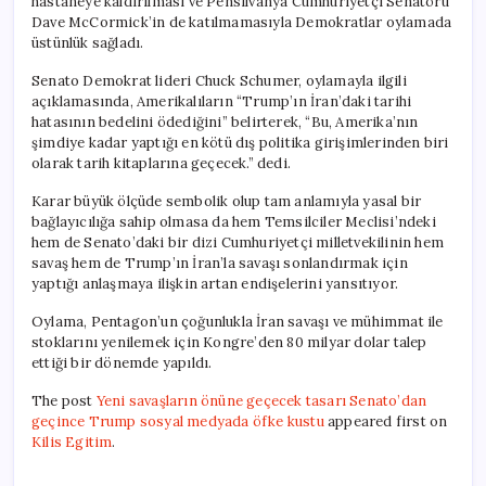
hastaneye kaldırılması ve Pensilvanya Cumhuriyetçi Senatörü
Dave McCormick’in de katılmamasıyla Demokratlar oylamada
üstünlük sağladı.
Senato Demokrat lideri Chuck Schumer, oylamayla ilgili
açıklamasında, Amerikalıların “Trump’ın İran’daki tarihi
hatasının bedelini ödediğini” belirterek, “Bu, Amerika’nın
şimdiye kadar yaptığı en kötü dış politika girişimlerinden biri
olarak tarih kitaplarına geçecek.” dedi.
Karar büyük ölçüde sembolik olup tam anlamıyla yasal bir
bağlayıcılığa sahip olmasa da hem Temsilciler Meclisi’ndeki
hem de Senato’daki bir dizi Cumhuriyetçi milletvekilinin hem
savaş hem de Trump’ın İran’la savaşı sonlandırmak için
yaptığı anlaşmaya ilişkin artan endişelerini yansıtıyor.
Oylama, Pentagon’un çoğunlukla İran savaşı ve mühimmat ile
stoklarını yenilemek için Kongre’den 80 milyar dolar talep
ettiği bir dönemde yapıldı.
The post
Yeni savaşların önüne geçecek tasarı Senato’dan
geçince Trump sosyal medyada öfke kustu
appeared first on
Kilis Egitim
.