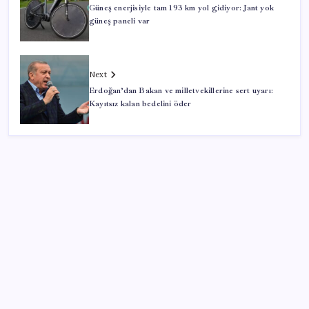
Güneş enerjisiyle tam 193 km yol gidiyor: Jant yok
güneş paneli var
Next
Erdoğan’dan Bakan ve milletvekillerine sert uyarı:
Kayıtsız kalan bedelini öder
SON YAZILAR
Bellek Pazarında Yeni Dönem: HP ve Asus Çinli