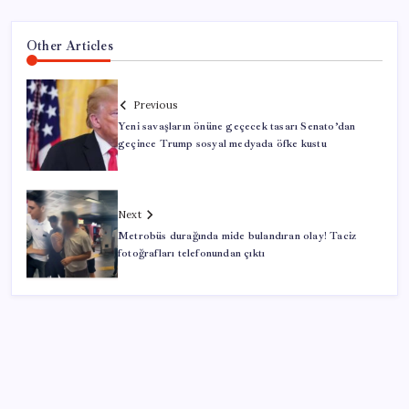
Other Articles
Previous
Yeni savaşların önüne geçecek tasarı Senato’dan
geçince Trump sosyal medyada öfke kustu
Next
Metrobüs durağında mide bulandıran olay! Taciz
fotoğrafları telefonundan çıktı