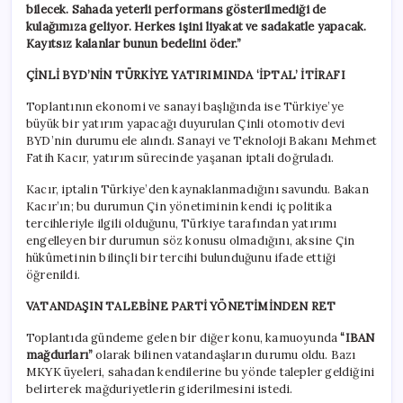
bilecek. Sahada yeterli performans gösterilmediği de
kulağımıza geliyor. Herkes işini liyakat ve sadakatle yapacak.
Kayıtsız kalanlar bunun bedelini öder.”
ÇİNLİ BYD’NİN TÜRKİYE YATIRIMINDA ‘İPTAL’ İTİRAFI
Toplantının ekonomi ve sanayi başlığında ise Türkiye’ye
büyük bir yatırım yapacağı duyurulan Çinli otomotiv devi
BYD’nin durumu ele alındı. Sanayi ve Teknoloji Bakanı Mehmet
Fatih Kacır, yatırım sürecinde yaşanan iptali doğruladı.
Kacır, iptalin Türkiye’den kaynaklanmadığını savundu. Bakan
Kacır’ın; bu durumun Çin yönetiminin kendi iç politika
tercihleriyle ilgili olduğunu, Türkiye tarafından yatırımı
engelleyen bir durumun söz konusu olmadığını, aksine Çin
hükûmetinin bilinçli bir tercihi bulunduğunu ifade ettiği
öğrenildi.
VATANDAŞIN TALEBİNE PARTİ YÖNETİMİNDEN RET
Toplantıda gündeme gelen bir diğer konu, kamuoyunda
“IBAN
mağdurları”
olarak bilinen vatandaşların durumu oldu. Bazı
MKYK üyeleri, sahadan kendilerine bu yönde talepler geldiğini
belirterek mağduriyetlerin giderilmesini istedi.