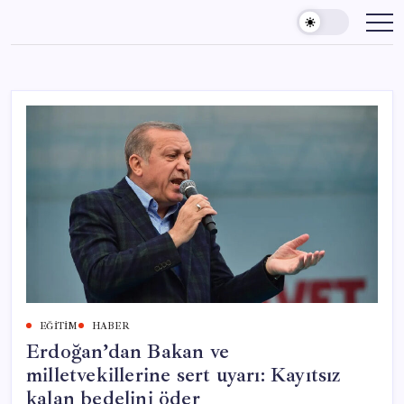
Skip
to
content
EĞITIM
HABER
Erdoğan’dan Bakan ve
milletvekillerine sert uyarı: Kayıtsız
kalan bedelini öder