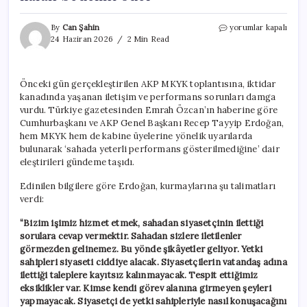
Erdoğan’dan
By
Can Şahin
yorumlar kapalı
Bakan
24 Haziran 2026
2 Min Read
ve
milletvekillerine
sert
Önceki gün gerçekleştirilen AKP MKYK toplantısına, iktidar
uyarı:
kanadında yaşanan iletişim ve performans sorunları damga
Kayıtsız
kalan
vurdu. Türkiye gazetesinden Emrah Özcan’ın haberine göre
bedelini
Cumhurbaşkanı ve AKP Genel Başkanı Recep Tayyip Erdoğan,
öder
hem MKYK hem de kabine üyelerine yönelik uyarılarda
için
bulunarak ‘sahada yeterli performans gösterilmediğine’ dair
eleştirileri gündeme taşıdı.
Edinilen bilgilere göre Erdoğan, kurmaylarına şu talimatları
verdi:
“Bizim işimiz hizmet etmek, sahadan siyasetçinin ilettiği
sorulara cevap vermektir. Sahadan sizlere iletilenler
görmezden gelinemez. Bu yönde şikâyetler geliyor. Yetki
sahipleri siyaseti ciddiye alacak. Siyasetçilerin vatandaş adına
ilettiği taleplere kayıtsız kalınmayacak. Tespit ettiğimiz
eksiklikler var. Kimse kendi görev alanına girmeyen şeyleri
yapmayacak. Siyasetçi de yetki sahipleriyle nasıl konuşacağını