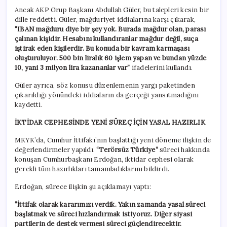
Ancak AKP Grup Başkanı Abdullah Güler, bu talepleri kesin bir
dille reddetti. Güler, mağduriyet iddialarına karşı çıkarak,
“IBAN mağduru diye bir şey yok. Burada mağdur olan, parası
çalınan kişidir. Hesabını kullandıranlar mağdur değil, suça
iştirak eden kişilerdir. Bu konuda bir kavram karmaşası
oluşturuluyor. 500 bin liralık 60 işlem yapan ve bundan yüzde
10, yani 3 milyon lira kazananlar var”
ifadelerini kullandı.
Güler ayrıca, söz konusu düzenlemenin yargı paketinden
çıkarıldığı yönündeki iddiaların da gerçeği yansıtmadığını
kaydetti.
İKTİDAR CEPHESİNDE YENİ SÜREÇ İÇİN YASAL HAZIRLIK
MKYK’da, Cumhur İttifakı’nın başlattığı yeni döneme ilişkin de
değerlendirmeler yapıldı.
“Terörsüz Türkiye”
süreci hakkında
konuşan Cumhurbaşkanı Erdoğan, iktidar cephesi olarak
gerekli tüm hazırlıkları tamamladıklarını bildirdi.
Erdoğan, sürece ilişkin şu açıklamayı yaptı:
“İttifak olarak kararımızı verdik. Yakın zamanda yasal süreci
başlatmak ve süreci hızlandırmak istiyoruz. Diğer siyasi
partilerin de destek vermesi süreci güçlendirecektir.