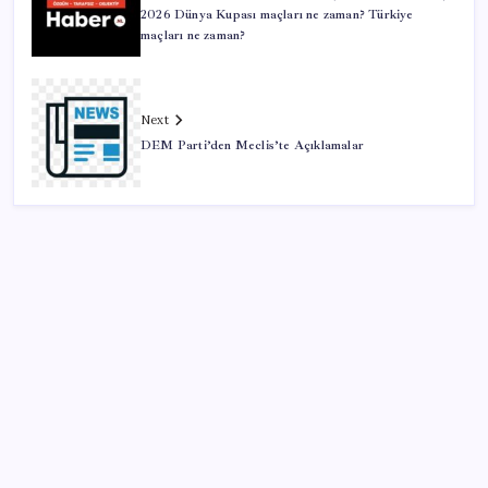
2026 Dünya Kupası maçları ne zaman? Türkiye
maçları ne zaman?
Next
DEM Parti’den Meclis’te Açıklamalar
SON YAZILAR
MHP’li Feti Yıldız’dan ‘çerçeve yasa’ açıklaması: IRA