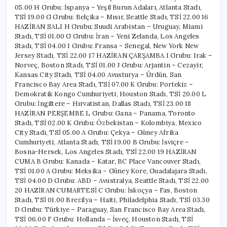
05.00 H Grubu: İspanya – Yeşil Burun Adaları, Atlanta Stadı,
TSİ 19.00 G Grubu: Belçika – Mısır, Seattle Stadı, TSİ 22.00 16
HAZİRAN SALI H Grubu: Suudi Arabistan – Uruguay, Miami
Stadı, TSİ 01.00 G Grubu: İran – Yeni Zelanda, Los Angeles
Stadı, TSİ 04.00 I Grubu: Fransa – Senegal, New York New
Jersey Stadı, TSİ 22.00 17 HAZİRAN ÇARŞAMBA I Grubu: Irak –
Norveç, Boston Stadı, TSİ 01.00 J Grubu: Arjantin – Cezayir,
Kansas City Stadı, TSİ 04.00 Avusturya – Ürdün, San
Francisco Bay Area Stadı, TSİ 07.00 K Grubu: Portekiz –
Demokratik Kongo Cumhuriyeti, Houston Stadı, TSİ 20.00 L
Grubu: İngiltere – Hırvatistan, Dallas Stadı, TSİ 23.00 18
HAZİRAN PERŞEMBE L Grubu: Gana – Panama, Toronto
Stadı, TSİ 02.00 K Grubu: Özbekistan – Kolombiya, Mexico
City Stadı, TSİ 05.00 A Grubu: Çekya – Güney Afrika
Cumhuriyeti, Atlanta Stadı, TSİ 19.00 B Grubu: İsviçre –
Bosna-Hersek, Los Angeles Stadı, TSİ 22.00 19 HAZİRAN
CUMA B Grubu: Kanada – Katar, BC Place Vancouver Stadı,
TSİ 01.00 A Grubu: Meksika – Güney Kore, Guadalajara Stadı,
TSİ 04.00 D Grubu: ABD – Avustralya, Seattle Stadı, TSİ 22.00
20 HAZİRAN CUMARTESİ C Grubu: İskoçya – Fas, Boston
Stadı, TSİ 01.00 Brezilya – Haiti, Philadelphia Stadı, TSİ 03.30
D Grubu: Türkiye – Paraguay, San Francisco Bay Area Stadı,
TSİ 06.00 F Grubu: Hollanda – İsveç, Houston Stadı, TSİ