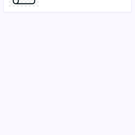
SON YAZILAR
GTA 6’nın oynanış videosu 27 Ağustos’ta Netflix’te
yayınlanacak
Bakan Şimşek’ten “Milletimizle Çeyrek Asır, Türkiye
Geleceğe Hazır” paylaşımı
Anthropic Kendi Yapay Zeka Çiplerini Geliştirmek
için Ekip Kuruyor
Son Dakika… YENİ Parti’nin il başkanına gözaltı!