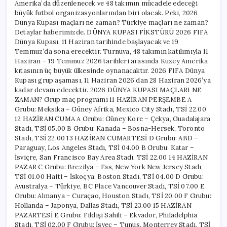
Amerika’da düzenlenecek ve 48 takımın mücadele edeceği
ne
zaman?
büyük futbol organizasyonlarından biri olacak. Peki, 2026
için
Dünya Kupası maçları ne zaman? Türkiye maçları ne zaman?
Detaylar haberimizde. DÜNYA KUPASI FİKSTÜRÜ 2026 FIFA
Dünya Kupası, 11 Haziran tarihinde başlayacak ve 19
Temmuz’da sona erecektir. Turnuva, 48 takımın katılımıyla 11
Haziran – 19 Temmuz 2026 tarihleri arasında Kuzey Amerika
kıtasının üç büyük ülkesinde oynanacaktır. 2026 FIFA Dünya
Kupası grup aşaması, 11 Haziran 2026’dan 28 Haziran 2026’ya
kadar devam edecektir. 2026 DÜNYA KUPASI MAÇLARI NE
ZAMAN? Grup maç programı 11 HAZİRAN PERŞEMBE A
Grubu: Meksika – Güney Afrika, Mexico City Stadı, TSİ 22.00
12 HAZİRAN CUMA A Grubu: Güney Kore – Çekya, Guadalajara
Stadı, TSİ 05.00 B Grubu: Kanada – Bosna-Hersek, Toronto
Stadı, TSİ 22.00 13 HAZİRAN CUMARTESİ D Grubu: ABD –
Paraguay, Los Angeles Stadı, TSİ 04.00 B Grubu: Katar –
İsviçre, San Francisco Bay Area Stadı, TSİ 22.00 14 HAZİRAN
PAZAR C Grubu: Brezilya – Fas, New York New Jersey Stadı,
TSİ 01.00 Haiti – İskoçya, Boston Stadı, TSİ 04.00 D Grubu:
Avustralya – Türkiye, BC Place Vancouver Stadı, TSİ 07.00 E
Grubu: Almanya – Curaçao, Houston Stadı, TSİ 20.00 F Grubu:
Hollanda – Japonya, Dallas Stadı, TSİ 23.00 15 HAZİRAN
PAZARTESİ E Grubu: Fildişi Sahili – Ekvador, Philadelphia
Stadı, TSİ 02.00 F Grubu: İsveç – Tunus, Monterrey Stadı, TSİ