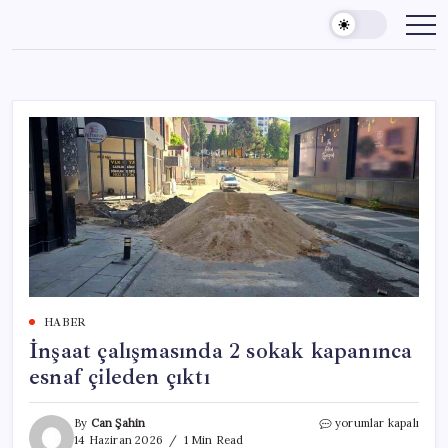
Skip
to
content
HABER
İnşaat çalışmasında 2 sokak kapanınca
esnaf çileden çıktı
İnşaat
By
Can Şahin
yorumlar kapalı
çalışmasında
14 Haziran 2026
1 Min Read