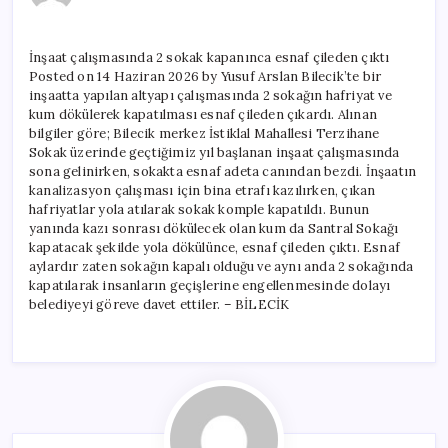
2
sokak
kapanınca
İnşaat çalışmasında 2 sokak kapanınca esnaf çileden çıktı
esnaf
Posted on 14 Haziran 2026 by Yusuf Arslan Bilecik’te bir
çileden
çıktı
inşaatta yapılan altyapı çalışmasında 2 sokağın hafriyat ve
için
kum dökülerek kapatılması esnaf çileden çıkardı. Alınan
bilgiler göre; Bilecik merkez İstiklal Mahallesi Terzihane
Sokak üzerinde geçtiğimiz yıl başlanan inşaat çalışmasında
sona gelinirken, sokakta esnaf adeta canından bezdi. İnşaatın
kanalizasyon çalışması için bina etrafı kazılırken, çıkan
hafriyatlar yola atılarak sokak komple kapatıldı. Bunun
yanında kazı sonrası dökülecek olan kum da Santral Sokağı
kapatacak şekilde yola dökülünce, esnaf çileden çıktı. Esnaf
aylardır zaten sokağın kapalı olduğu ve aynı anda 2 sokağında
kapatılarak insanların geçişlerine engellenmesinde dolayı
belediyeyi göreve davet ettiler. – BİLECİK