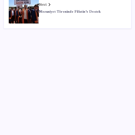
Next
Mezuniyet Töreninde Filistin’e Destek
SON YAZILAR
Ona yatıran köşeyi döndü: Yılbaşından beri en çok
kazandıran oldu
Trump’tan Fed Başkanı Warsh’a: Faiz kararı
tamamen ona bağlı değil
BofA: Yatırımcı iyimserliği beş yılın en yüksek