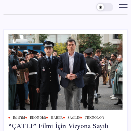
Skip
to
content
EĞITIM
EKONOMI
HABER
SAĞLIK
TEKNOLOJI
“ÇATLI” Filmi İçin Vizyona Sayılı