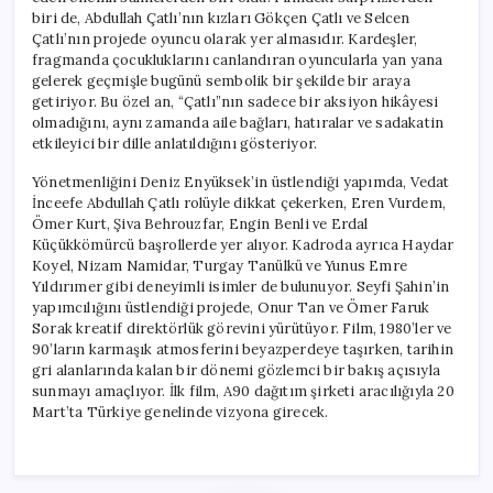
biri de, Abdullah Çatlı’nın kızları Gökçen Çatlı ve Selcen
Çatlı’nın projede oyuncu olarak yer almasıdır. Kardeşler,
fragmanda çocukluklarını canlandıran oyuncularla yan yana
gelerek geçmişle bugünü sembolik bir şekilde bir araya
getiriyor. Bu özel an, “Çatlı”nın sadece bir aksiyon hikâyesi
olmadığını, aynı zamanda aile bağları, hatıralar ve sadakatin
etkileyici bir dille anlatıldığını gösteriyor.
Yönetmenliğini Deniz Enyüksek’in üstlendiği yapımda, Vedat
İnceefe Abdullah Çatlı rolüyle dikkat çekerken, Eren Vurdem,
Ömer Kurt, Şiva Behrouzfar, Engin Benli ve Erdal
Küçükkömürcü başrollerde yer alıyor. Kadroda ayrıca Haydar
Koyel, Nizam Namidar, Turgay Tanülkü ve Yunus Emre
Yıldırımer gibi deneyimli isimler de bulunuyor. Seyfi Şahin’in
yapımcılığını üstlendiği projede, Onur Tan ve Ömer Faruk
Sorak kreatif direktörlük görevini yürütüyor. Film, 1980’ler ve
90’ların karmaşık atmosferini beyazperdeye taşırken, tarihin
gri alanlarında kalan bir dönemi gözlemci bir bakış açısıyla
sunmayı amaçlıyor. İlk film, A90 dağıtım şirketi aracılığıyla 20
Mart’ta Türkiye genelinde vizyona girecek.