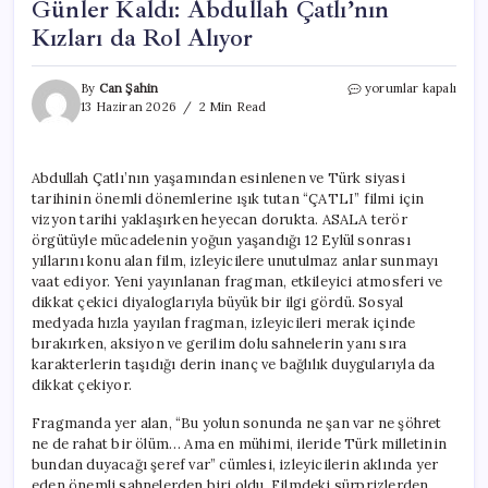
Günler Kaldı: Abdullah Çatlı’nın
Kızları da Rol Alıyor
“ÇATLI”
By
Can Şahin
yorumlar kapalı
Filmi
13 Haziran 2026
2 Min Read
İçin
Vizyona
Sayılı
Abdullah Çatlı’nın yaşamından esinlenen ve Türk siyasi
Günler
tarihinin önemli dönemlerine ışık tutan “ÇATLI” filmi için
Kaldı:
Abdullah
vizyon tarihi yaklaşırken heyecan dorukta. ASALA terör
Çatlı’nın
örgütüyle mücadelenin yoğun yaşandığı 12 Eylül sonrası
Kızları
yıllarını konu alan film, izleyicilere unutulmaz anlar sunmayı
da
vaat ediyor. Yeni yayınlanan fragman, etkileyici atmosferi ve
Rol
dikkat çekici diyaloglarıyla büyük bir ilgi gördü. Sosyal
Alıyor
medyada hızla yayılan fragman, izleyicileri merak içinde
için
bırakırken, aksiyon ve gerilim dolu sahnelerin yanı sıra
karakterlerin taşıdığı derin inanç ve bağlılık duygularıyla da
dikkat çekiyor.
Fragmanda yer alan, “Bu yolun sonunda ne şan var ne şöhret
ne de rahat bir ölüm… Ama en mühimi, ileride Türk milletinin
bundan duyacağı şeref var” cümlesi, izleyicilerin aklında yer
eden önemli sahnelerden biri oldu. Filmdeki sürprizlerden