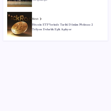
Next
Bitcoin ETF’lerinde Tarihi Dönüm Noktası: 2
Trilyon Dolarlık Eşik Aşılıyor
SON YAZILAR
Bellek Pazarında Yeni Dönem: HP ve Asus Çinli
Tedarikçilere Geçiyor