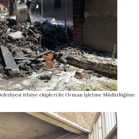
elediyesi itfaiye ekipleri ile Orman İşletme Müdürlüğüne