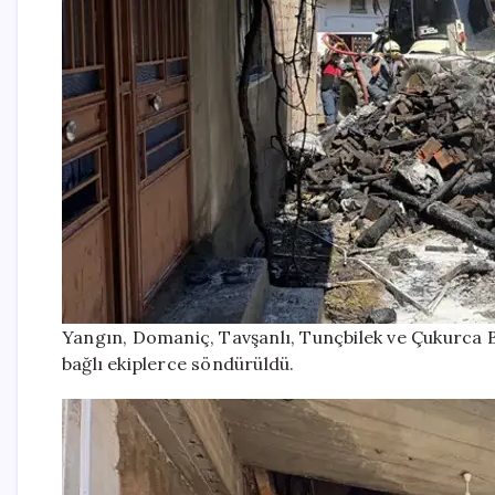
Yangın, Domaniç, Tavşanlı, Tunçbilek ve Çukurca B
bağlı ekiplerce söndürüldü.