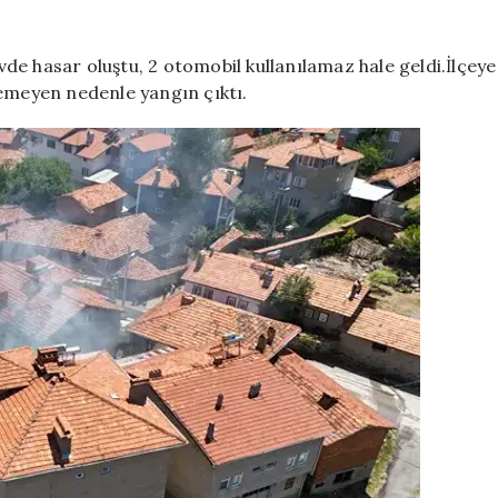
yangın
felakete
dönüştü!
e hasar oluştu, 2 otomobil kullanılamaz hale geldi.İlçeye
3
nemeyen nedenle yangın çıktı.
ev
ve
2
araç
zarar
gördü
için