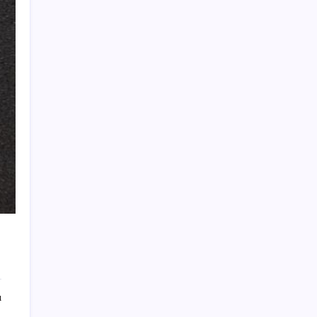
Airbnb, ürün geliştirme süreçlerinde yapay
zekayı kullanıyor
Citi, üçüncü çeyrek petrol tahminini
yükseltti
ABD’de kısa vadeli enflasyon beklentisi
geriledi
BDDK’den tasarruf finansman şirketlerine
yeni düzenleme
Ona yatıran köşeyi döndü: Yılbaşından beri
en çok kazandıran oldu
Trump’tan Fed Başkanı Warsh’a: Faiz kararı
tamamen ona bağlı değil
BofA: Yatırımcı iyimserliği beş yılın en
yüksek seviyesinde
Bu otomobil tek depo yakıtla 1980 kilometre
ı
gitti: Rekoru sağlayan şey ilk akla gelen
olmadı