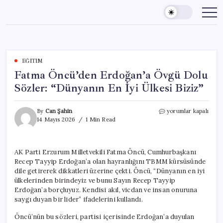
Skip
to
content
EĞITIM
Fatma Öncü’den Erdoğan’a Övgü Dolu
Sözler: “Dünyanın En İyi Ülkesi Biziz”
Fatma
By
Can Şahin
yorumlar kapalı
Öncü’den
14 Mayıs 2026
1 Min Read
Erdoğan’a
Övgü
Dolu
AK Parti Erzurum Milletvekili Fatma Öncü, Cumhurbaşkanı
Sözler:
Recep Tayyip Erdoğan’a olan hayranlığını TBMM kürsüsünde
“Dünyanın
En
dile getirerek dikkatleri üzerine çekti. Öncü, “Dünyanın en iyi
İyi
ülkelerinden birindeyiz ve bunu Sayın Recep Tayyip
Ülkesi
Erdoğan’a borçluyuz. Kendisi akıl, vicdan ve insan onuruna
Biziz”
saygı duyan bir lider” ifadelerini kullandı.
için
Öncü’nün bu sözleri, partisi içerisinde Erdoğan’a duyulan