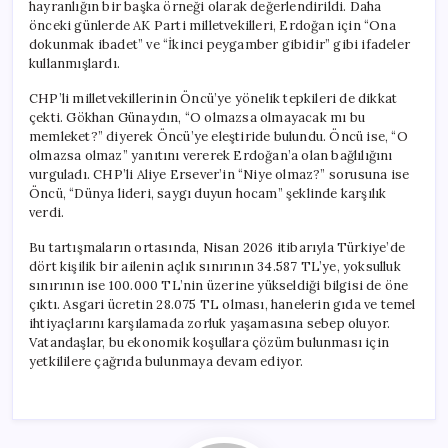
hayranlığın bir başka örneği olarak değerlendirildi. Daha
önceki günlerde AK Parti milletvekilleri, Erdoğan için “Ona
dokunmak ibadet” ve “İkinci peygamber gibidir” gibi ifadeler
kullanmışlardı.
CHP’li milletvekillerinin Öncü’ye yönelik tepkileri de dikkat
çekti. Gökhan Günaydın, “O olmazsa olmayacak mı bu
memleket?” diyerek Öncü’ye eleştiride bulundu. Öncü ise, “O
olmazsa olmaz” yanıtını vererek Erdoğan’a olan bağlılığını
vurguladı. CHP’li Aliye Ersever’in “Niye olmaz?” sorusuna ise
Öncü, “Dünya lideri, saygı duyun hocam” şeklinde karşılık
verdi.
Bu tartışmaların ortasında, Nisan 2026 itibarıyla Türkiye’de
dört kişilik bir ailenin açlık sınırının 34.587 TL’ye, yoksulluk
sınırının ise 100.000 TL’nin üzerine yükseldiği bilgisi de öne
çıktı. Asgari ücretin 28.075 TL olması, hanelerin gıda ve temel
ihtiyaçlarını karşılamada zorluk yaşamasına sebep oluyor.
Vatandaşlar, bu ekonomik koşullara çözüm bulunması için
yetkililere çağrıda bulunmaya devam ediyor.