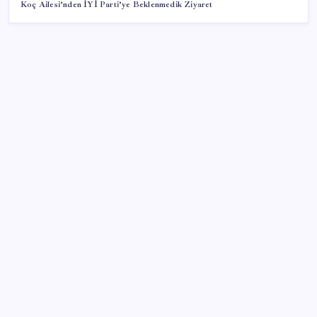
Koç Ailesi’nden İYİ Parti’ye Beklenmedik Ziyaret
SON YAZILAR
Bellek Pazarında Yeni Dönem: HP ve Asus Çinli
Tedarikçilere Geçiyor
Airbnb, ürün geliştirme süreçlerinde yapay zekayı
kullanıyor
Citi, üçüncü çeyrek petrol tahminini yükseltti
ABD’de kısa vadeli enflasyon beklentisi geriledi
BDDK’den tasarruf finansman şirketlerine yeni