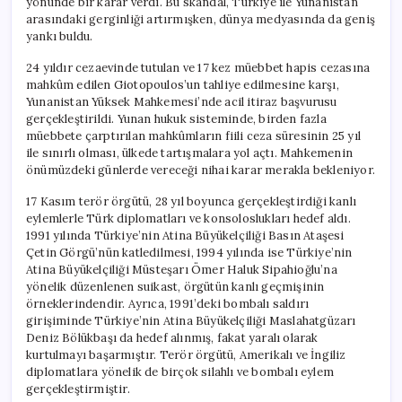
yönünde bir karar verdi. Bu skandal, Türkiye ile Yunanistan
arasındaki gerginliği artırmışken, dünya medyasında da geniş
yankı buldu.
24 yıldır cezaevinde tutulan ve 17 kez müebbet hapis cezasına
mahkûm edilen Giotopoulos’un tahliye edilmesine karşı,
Yunanistan Yüksek Mahkemesi’nde acil itiraz başvurusu
gerçekleştirildi. Yunan hukuk sisteminde, birden fazla
müebbete çarptırılan mahkûmların fiili ceza süresinin 25 yıl
ile sınırlı olması, ülkede tartışmalara yol açtı. Mahkemenin
önümüzdeki günlerde vereceği nihai karar merakla bekleniyor.
17 Kasım terör örgütü, 28 yıl boyunca gerçekleştirdiği kanlı
eylemlerle Türk diplomatları ve konsoloslukları hedef aldı.
1991 yılında Türkiye’nin Atina Büyükelçiliği Basın Ataşesi
Çetin Görgü’nün katledilmesi, 1994 yılında ise Türkiye’nin
Atina Büyükelçiliği Müsteşarı Ömer Haluk Sipahioğlu’na
yönelik düzenlenen suikast, örgütün kanlı geçmişinin
örneklerindendir. Ayrıca, 1991’deki bombalı saldırı
girişiminde Türkiye’nin Atina Büyükelçiliği Maslahatgüzarı
Deniz Bölükbaşı da hedef alınmış, fakat yaralı olarak
kurtulmayı başarmıştır. Terör örgütü, Amerikalı ve İngiliz
diplomatlara yönelik de birçok silahlı ve bombalı eylem
gerçekleştirmiştir.