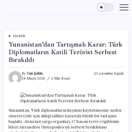
Skip
to
content
HABER
Yunanistan’dan Tartışmalı Karar: Türk
Diplomatların Katili Terörist Serbest
Bırakıldı
Yunanistan’dan
By
Can Şahin
yorumlar kapalı
Tartışmalı
24 Mayıs 2026
2 Min Read
Karar:
Türk
Diplomatların
Katili
Terörist
Serbest
Yunanistan, Türk diplomatların hayatını kaybetmesine neden
Bırakıldı
olan terörist için aldığı tahliye kararıyla büyük bir tartışma
için
başlattı. Atina’nın yargı organları, 17 Kasım terör örgütünün
lideri Alexandros Giotopoulos’un serbest bırakılması