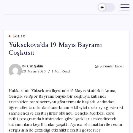
Skip
to
content
EĞITIM
Yüksekova’da 19 Mayıs Bayramı
Coşkusu
Yüksekova’da
By
Can Şahin
yorumlar kapalı
19
20 Mayıs 2026
1 Min Read
Mayıs
Bayramı
Coşkusu
Hakkari’nin Yüksekova ilçesinde 19 Mayıs Atatürk’ü Anma,
için
Gençlik ve Spor Bayramı büyük bir coşkuyla kutlandı.
Etkinlikler, bir sinevizyon gösterimi ile başladı. Ardından,
öğrenciler tarafından hazırlanan etkileyici oratoryo gösterisi
sahnelendi ve çeşitli şiirler okundu. Gençlik Merkezi koro
ekibi, programda birbirinden güzel şarkılar seslendirerek
katılımcılara keyifli anlar yaşattı. Ayrıca, el sanatları ile resim
sergisinin de gezildiği etkinlikte çeşitli gösteriler