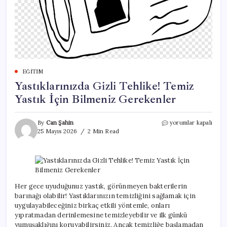
EĞITIM
Yastıklarınızda Gizli Tehlike! Temiz
Yastık İçin Bilmeniz Gerekenler
Yastıklarınızda
By
Can Şahin
yorumlar kapalı
Gizli
25 Mayıs 2026
2 Min Read
Tehlike!
Temiz
Yastık
İçin
Bilmeniz
Gerekenler
Her gece uyuduğunuz yastık, görünmeyen bakterilerin
için
barınağı olabilir! Yastıklarınızın temizliğini sağlamak için
uygulayabileceğiniz birkaç etkili yöntemle, onları
yıpratmadan derinlemesine temizleyebilir ve ilk günkü
yumuşaklığını koruyabilirsiniz. Ancak temizliğe başlamadan