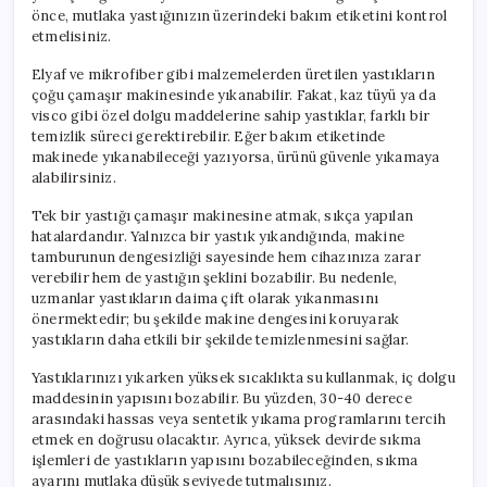
önce, mutlaka yastığınızın üzerindeki bakım etiketini kontrol
etmelisiniz.
Elyaf ve mikrofiber gibi malzemelerden üretilen yastıkların
çoğu çamaşır makinesinde yıkanabilir. Fakat, kaz tüyü ya da
visco gibi özel dolgu maddelerine sahip yastıklar, farklı bir
temizlik süreci gerektirebilir. Eğer bakım etiketinde
makinede yıkanabileceği yazıyorsa, ürünü güvenle yıkamaya
alabilirsiniz.
Tek bir yastığı çamaşır makinesine atmak, sıkça yapılan
hatalardandır. Yalnızca bir yastık yıkandığında, makine
tamburunun dengesizliği sayesinde hem cihazınıza zarar
verebilir hem de yastığın şeklini bozabilir. Bu nedenle,
uzmanlar yastıkların daima çift olarak yıkanmasını
önermektedir; bu şekilde makine dengesini koruyarak
yastıkların daha etkili bir şekilde temizlenmesini sağlar.
Yastıklarınızı yıkarken yüksek sıcaklıkta su kullanmak, iç dolgu
maddesinin yapısını bozabilir. Bu yüzden, 30-40 derece
arasındaki hassas veya sentetik yıkama programlarını tercih
etmek en doğrusu olacaktır. Ayrıca, yüksek devirde sıkma
işlemleri de yastıkların yapısını bozabileceğinden, sıkma
ayarını mutlaka düşük seviyede tutmalısınız.