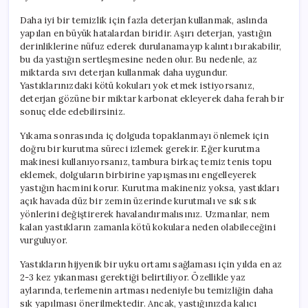
Daha iyi bir temizlik için fazla deterjan kullanmak, aslında
yapılan en büyük hatalardan biridir. Aşırı deterjan, yastığın
derinliklerine nüfuz ederek durulanamayıp kalıntı bırakabilir,
bu da yastığın sertleşmesine neden olur. Bu nedenle, az
miktarda sıvı deterjan kullanmak daha uygundur.
Yastıklarınızdaki kötü kokuları yok etmek istiyorsanız,
deterjan gözüne bir miktar karbonat ekleyerek daha ferah bir
sonuç elde edebilirsiniz.
Yıkama sonrasında iç dolguda topaklanmayı önlemek için
doğru bir kurutma süreci izlemek gerekir. Eğer kurutma
makinesi kullanıyorsanız, tambura birkaç temiz tenis topu
eklemek, dolguların birbirine yapışmasını engelleyerek
yastığın hacmini korur. Kurutma makineniz yoksa, yastıkları
açık havada düz bir zemin üzerinde kurutmalı ve sık sık
yönlerini değiştirerek havalandırmalısınız. Uzmanlar, nem
kalan yastıkların zamanla kötü kokulara neden olabileceğini
vurguluyor.
Yastıkların hijyenik bir uyku ortamı sağlaması için yılda en az
2-3 kez yıkanması gerektiği belirtiliyor. Özellikle yaz
aylarında, terlemenin artması nedeniyle bu temizliğin daha
sık yapılması önerilmektedir. Ancak, yastığınızda kalıcı