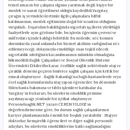
temel amacın bir çalışma olgusu yaratmak değil, kişiye bir
meslek ve sanat öğretilmesi olduğu kaydedildi.Yargıtay,
çırağın iş yerindeki üretimle ilgili çalışmalara bilfiil
katılmasının, meslek eğitiminin doğal bir uzantısı olduğunu
vurguladı . Dışarıdan bakıldığında sigortalı işçilerin yürüttüğü
faaliyetlerle aynı görünse bile, bu işlerin öğrenim çevresi ve
müfredatı içinde kaldığı belirtildi. Bu nedenle, söz konusu
durumlarda yasal anlamda bir hizmet akdinin varlığından söz
edilemeyeceği, dolayısıyla emekliliğe esas teşkil edecek
sigortalılık niteliğinin kazanılmasının mümkün olmadığına
hükmedildi.Sağlık Çalışanları ve Sosyal Güvenlik Sistemi
Üzerindeki EtkileriBu karar, özellikle sağlık sektöründe staj ve
çıraklık dönemi geçiren binlerce sağlık çalışanı için kritik bir
emsal oluşturuyor . Sağlık Bakanlığı’na bağlı hastanelerde veya
özel sağlık kurumlarında staj yapan öğrenciler, bu dönemde
fiilen hasta bakımına ve tıbbi işlemlere katılsalar da,
Yargıtay’ın bu kararı, bu sürelerin emeklilik primine
sayılmayacağı yönünde bir içtihat oluşturuyor.
Personelsaglik.NET yazarı CEREN YILDIZ’ın
değerlendirmesine göre, bu durum sağlık çalışanlarının
kariyer planlamasında önemli bir boşluk yaratabilir . Stajyer
doktorlar, hemşirelik öğrencileri ve diğer sağlık personeli
adayları, bu sürelerin emekliliklerine katkı sağlamadığını