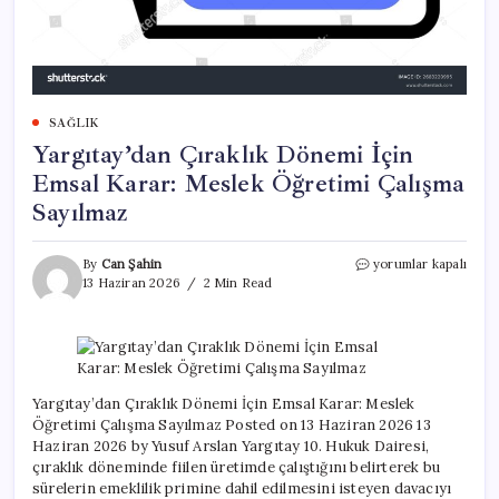
SAĞLIK
Yargıtay’dan Çıraklık Dönemi İçin
Emsal Karar: Meslek Öğretimi Çalışma
Sayılmaz
Yargıtay’dan
By
Can Şahin
yorumlar kapalı
Çıraklık
13 Haziran 2026
2 Min Read
Dönemi
İçin
Emsal
Karar:
Meslek
Öğretimi
Yargıtay’dan Çıraklık Dönemi İçin Emsal Karar: Meslek
Çalışma
Öğretimi Çalışma Sayılmaz Posted on 13 Haziran 2026 13
Sayılmaz
Haziran 2026 by Yusuf Arslan Yargıtay 10. Hukuk Dairesi,
için
çıraklık döneminde fiilen üretimde çalıştığını belirterek bu
sürelerin emeklilik primine dahil edilmesini isteyen davacıyı