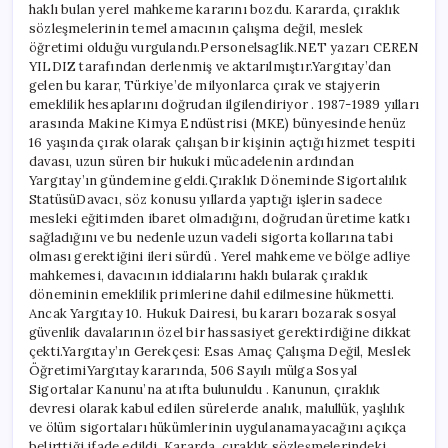
haklı bulan yerel mahkeme kararını bozdu. Kararda, çıraklık
sözleşmelerinin temel amacının çalışma değil, meslek
öğretimi olduğu vurgulandı.Personelsaglik.NET yazarı CEREN
YILDIZ tarafından derlenmiş ve aktarılmıştır.Yargıtay’dan
gelen bu karar, Türkiye’de milyonlarca çırak ve stajyerin
emeklilik hesaplarını doğrudan ilgilendiriyor . 1987-1989 yılları
arasında Makine Kimya Endüstrisi (MKE) bünyesinde henüz
16 yaşında çırak olarak çalışan bir kişinin açtığı hizmet tespiti
davası, uzun süren bir hukuki mücadelenin ardından
Yargıtay’ın gündemine geldi.Çıraklık Döneminde Sigortalılık
StatüsüDavacı, söz konusu yıllarda yaptığı işlerin sadece
mesleki eğitimden ibaret olmadığını, doğrudan üretime katkı
sağladığını ve bu nedenle uzun vadeli sigorta kollarına tabi
olması gerektiğini ileri sürdü . Yerel mahkeme ve bölge adliye
mahkemesi, davacının iddialarını haklı bularak çıraklık
döneminin emeklilik primlerine dahil edilmesine hükmetti.
Ancak Yargıtay 10. Hukuk Dairesi, bu kararı bozarak sosyal
güvenlik davalarının özel bir hassasiyet gerektirdiğine dikkat
çekti.Yargıtay’ın Gerekçesi: Esas Amaç Çalışma Değil, Meslek
ÖğretimiYargıtay kararında, 506 Sayılı mülga Sosyal
Sigortalar Kanunu’na atıfta bulunuldu . Kanunun, çıraklık
devresi olarak kabul edilen sürelerde analık, malullük, yaşlılık
ve ölüm sigortaları hükümlerinin uygulanamayacağını açıkça
belirttiği ifade edildi. Kararda, çıraklık sözleşmelerindeki