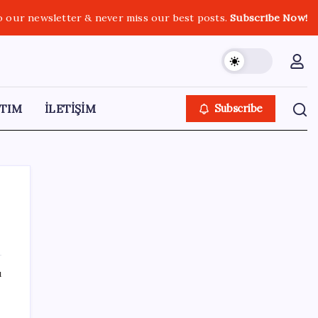
o our newsletter & never miss our best posts.
Subscribe Now!
TIM
İLETİŞİM
Subscribe
SON YAZILAR
ı
ABD’de kısa vadeli enflasyon beklentisi
geriledi