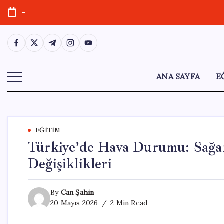
Skip
-
to
content
https://www.facebook.com/
https://twitter.com/
https://t.me/
https://www.instagram.com/
https://youtube.com/
ANA SAYFA
E
EĞITIM
Türkiye’de Hava Durumu: Sağan
Değişiklikleri
By
Can Şahin
20 Mayıs 2026
2 Min Read