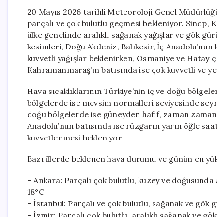
20 Mayıs 2026 tarihli Meteoroloji Genel Müdürlüğ
parçalı ve çok bulutlu geçmesi bekleniyor. Sinop, 
ülke genelinde aralıklı sağanak yağışlar ve gök gür
kesimleri, Doğu Akdeniz, Balıkesir, İç Anadolu’nun 
kuvvetli yağışlar beklenirken, Osmaniye ve Hatay ç
Kahramanmaraş’ın batısında ise çok kuvvetli ve yer
Hava sıcaklıklarının Türkiye’nin iç ve doğu bölgel
bölgelerde ise mevsim normalleri seviyesinde seyr
doğu bölgelerde ise güneyden hafif, zaman zaman
Anadolu’nun batısında ise rüzgarın yarın öğle sa
kuvvetlenmesi bekleniyor.
Bazı illerde beklenen hava durumu ve günün en yükse
– Ankara: Parçalı çok bulutlu, kuzey ve doğusunda a
18°C
– İstanbul: Parçalı ve çok bulutlu, sağanak ve gök g
– İzmir: Parçalı çok bulutlu, aralıklı sağanak ve gök