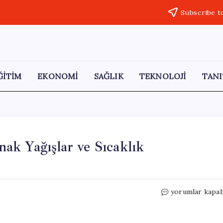
Subscribe t
ĞİTİM
EKONOMİ
SAĞLIK
TEKNOLOJİ
TANI
ak Yağışlar ve Sıcaklık
Türkiye’de
yorumlar kapal
Hava
Durumu:
Sağanak