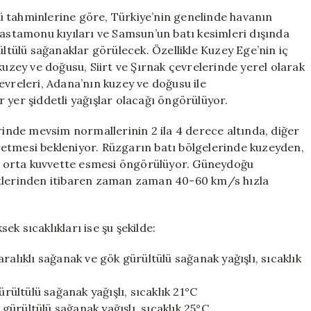
Yağışlar
ü tahminlerine göre, Türkiye’nin genelinde havanın
ve
Kastamonu kıyıları ve Samsun’un batı kesimleri dışında
Sıcaklık
ültülü sağanaklar görülecek. Özellikle Kuzey Ege’nin iç
Değişiklikleri
kuzey ve doğusu, Siirt ve Şırnak çevrelerinde yerel olarak
için
evreleri, Adana’nın kuzey ve doğusu ile
 yer şiddetli yağışlar olacağı öngörülüyor.
erinde mevsim normallerinin 2 ila 4 derece altında, diğer
etmesi bekleniyor. Rüzgarın batı bölgelerinde kuzeyden,
 orta kuvvette esmesi öngörülüyor. Güneydoğu
atlerinden itibaren zaman zaman 40-60 km/s hızla
k sıcaklıkları ise şu şekilde:
ralıklı sağanak ve gök gürültülü sağanak yağışlı, sıcaklık
ürültülü sağanak yağışlı, sıcaklık 21°C
 gürültülü sağanak yağışlı, sıcaklık 25°C