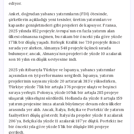
ediyor.
Anket, doğrudan yabancı yatırımların (FDI) ötesinde,
şirketlerin açıkladığı yeni tesisler, üretim yatırımları ve
kapasite genişletmeleri gibi projeleri de kapsıyor. Fransa,
2025 yılında 852 projeyle Avrupa’nın en fazla yatırım alan
ülkesi olmasına rağmen, bu rakam bir önceki yıla göre yüzde
17’lik bir düşüş yaşadı. Birleşik Krallık ise 730 projeyle ikinci
sırada yer alırken, Almanya 548 projeyle üçüncü sırada
bulunuyor; ancak, Almanya’nın projeleri de yüzde 10 azalarak
son 16 yılın en düşük seviyesine indi.
2025 yılı itibarıyla Türkiye ve İspanya, yabancı yatırımlar
açısından en iyi performansı sergiledi. İspanya, yatırım
projelerinin sayısını yüzde 20 artırarak 383’e yükselirken,
Türkiye yüzde 7’lik bir artışla 376 projeye ulaştı ve beşinci
sıraya yerleşti. Polonya, yüzde 10’luk bir artışla 285 projeye
ulaşarak yükselişini sürdürdü. Hollanda da yüzde 8 artışla 159
yatırım projesine imza atarak büyümeye devam eden ülkeler
arasında yer aldı. Ancak, İtalya, Belçika ve Portekiz’de yatırım
faaliyetleri düşüş gösterdi; İtalya’da projeler yüzde 8 azalarak
206’ya, Belçika’da yüzde 11 azalarak 187’ye düştü. Portekiz ise
bir önceki yıla göre yüzde 5’lik bir düşüşle 186 projeye
geriledi.