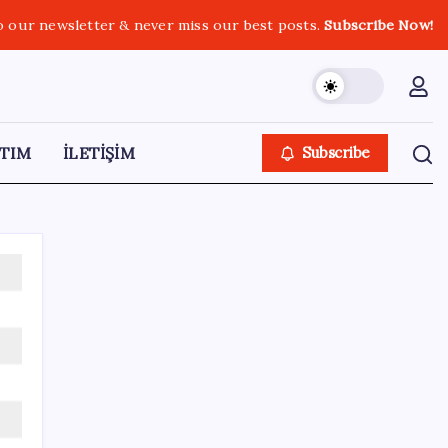
o our newsletter & never miss our best posts.
Subscribe Now!
TIM
İLETİŞİM
Subscribe
SON YAZILAR
Anthropic Kendi Yapay Zeka Çiplerini
Geliştirmek için Ekip Kuruyor