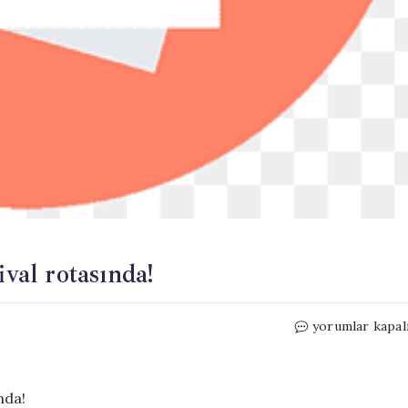
ival rotasında!
Trabzon’un
yorumlar kapal
51
lezzet
durağı
festival