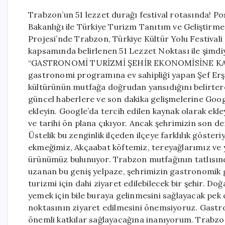
Trabzon’un 51 lezzet durağı festival rotasında! P
Bakanlığı ile Türkiye Turizm Tanıtım ve Geliştirme
Projesi’nde Trabzon, Türkiye Kültür Yolu Festivali
kapsamında belirlenen 51 Lezzet Noktası ile şimdiy
“GASTRONOMİ TURİZMİ ŞEHİR EKONOMİSİNE KATK
gastronomi programına ev sahipliği yapan Şef Erşa
kültürünün mutfağa doğrudan yansıdığını belirtere
güncel haberlere ve son dakika gelişmelerine Googl
ekleyin. Google’da tercih edilen kaynak olarak ekl
ve tarihi ön plana çıkıyor. Ancak şehrimizin son d
Üstelik bu zenginlik ilçeden ilçeye farklılık göste
ekmeğimiz, Akçaabat köftemiz, tereyağlarımız ve y
ürünümüz bulunuyor. Trabzon mutfağının tatlısınd
uzanan bu geniş yelpaze, şehrimizin gastronomik
turizmi için dahi ziyaret edilebilecek bir şehir. Do
yemek için bile buraya gelinmesini sağlayacak pek
noktasının ziyaret edilmesini önemsiyoruz. Gastr
önemli katkılar sağlayacağına inanıyorum. Trabzon 