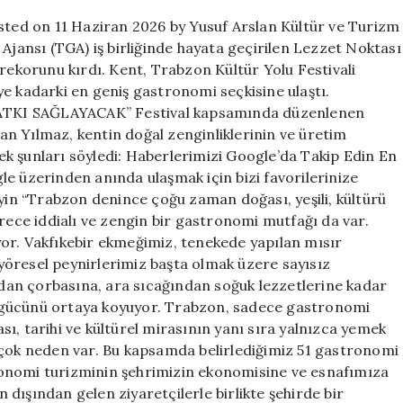
rotasında!
osted on 11 Haziran 2026 by Yusuf Arslan Kültür ve Turizm
için
 Ajansı (TGA) iş birliğinde hayata geçirilen Lezzet Noktası
 rekorunu kırdı. Kent, Trabzon Kültür Yolu Festivali
e kadarki en geniş gastronomi seçkisine ulaştı.
I SAĞLAYACAK” Festival kapsamında düzenlenen
n Yılmaz, kentin doğal zenginliklerinin ve üretim
k şunları söyledi: Haberlerimizi Google’da Takip Edin En
e üzerinden anında ulaşmak için bizi favorilerinize
eyin “Trabzon denince çoğu zaman doğası, yeşili, kültürü
erece iddialı ve zengin bir gastronomi mutfağı da var.
riyor. Vakfıkebir ekmeğimiz, tenekede yapılan mısır
öresel peynirlerimiz başta olmak üzere sayısız
an çorbasına, ara sıcağından soğuk lezzetlerine kadar
 gücünü ortaya koyuyor. Trabzon, sadece gastronomi
ğası, tarihi ve kültürel mirasının yanı sıra yalnızca yemek
 çok neden var. Bu kapsamda belirlediğimiz 51 gastronomi
onomi turizminin şehrimizin ekonomisine ve esnafımıza
dışından gelen ziyaretçilerle birlikte şehirde bir