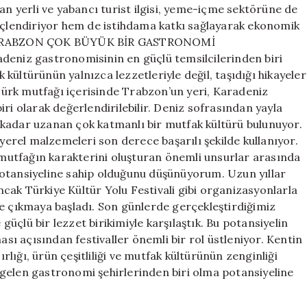
an yerli ve yabancı turist ilgisi, yeme-içme sektörüne de
güçlendiriyor hem de istihdama katkı sağlayarak ekonomik
.” “TRABZON ÇOK BÜYÜK BİR GASTRONOMİ
niz gastronomisinin en güçlü temsilcilerinden biri
kültürünün yalnızca lezzetleriyle değil, taşıdığı hikayeler
“Türk mutfağı içerisinde Trabzon’un yeri, Karadeniz
ri olarak değerlendirilebilir. Deniz sofrasından yayla
 kadar uzanan çok katmanlı bir mutfak kültürü bulunuyor.
 yerel malzemeleri son derece başarılı şekilde kullanıyor.
, mutfağın karakterini oluşturan önemli unsurlar arasında
potansiyeline sahip olduğunu düşünüyorum. Uzun yıllar
cak Türkiye Kültür Yolu Festivali gibi organizasyonlarla
ne çıkmaya başladı. Son günlerde gerçekleştirdiğimiz
 güçlü bir lezzet birikimiyle karşılaştık. Bu potansiyelin
ası açısından festivaller önemli bir rol üstleniyor. Kentin
ığı, ürün çeşitliliği ve mutfak kültürünün zenginliği
gelen gastronomi şehirlerinden biri olma potansiyeline