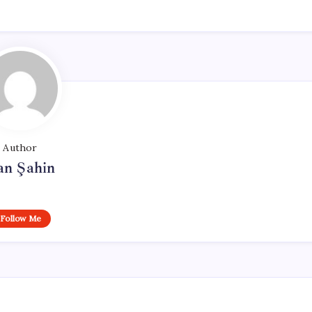
Author
an Şahin
Follow Me