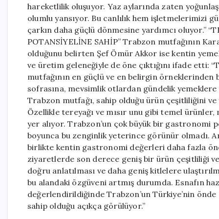
hareketlilik oluşuyor. Yaz aylarında zaten yoğunlaş
olumlu yansıyor. Bu canlılık hem işletmelerimizi 
çarkın daha güçlü dönmesine yardımcı oluyor
POTANSİYELİNE SAHİP” Trabzon mutfağının Karade
olduğunu belirten Şef Ömür Akkor ise kentin yemek 
ve üretim geleneğiyle de öne çıktığını ifade etti: 
mutfağının en güçlü ve en belirgin örneklerinden bi
sofrasına, mevsimlik otlardan gündelik yemeklere
Trabzon mutfağı, sahip olduğu ürün çeşitliliğini ve
Özellikle tereyağı ve mısır unu gibi temel ürünler
yer alıyor. Trabzon’un çok büyük bir gastronomi 
boyunca bu zenginlik yeterince görünür olmadı. An
birlikte kentin gastronomi değerleri daha fazla ö
ziyaretlerde son derece geniş bir ürün çeşitliliği ve
doğru anlatılması ve daha geniş kitlelere ulaştırılm
bu alandaki özgüveni artmış durumda. Esnafın hazırl
değerlendirildiğinde Trabzon’un Türkiye’nin önde 
sahip olduğu açıkça görülüyor.”