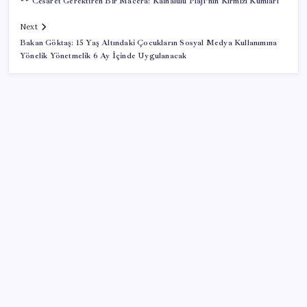
** Cesaret Gerektiren Bir Macera: Kaihalulu Plajı’nın Kırmızı Kumları
Next
Bakan Göktaş: 15 Yaş Altındaki Çocukların Sosyal Medya Kullanımına
Yönelik Yönetmelik 6 Ay İçinde Uygulanacak
SON YAZILAR
Citi, üçüncü çeyrek petrol tahminini yükseltti
ABD’de kısa vadeli enflasyon beklentisi geriledi
BDDK’den tasarruf finansman şirketlerine yeni
düzenleme