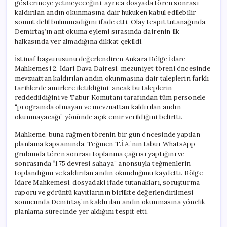
göstermeye yetmeyeceğini, ayrıca dosyada tören sonrası
kaldırılan andın okunmasına dair hukuken kabul edilebilir
somut delil bulunmadığını ifade etti. Olay tespit tutanağında,
Demirtaş’ın ant okuma eylemi sırasında dairenin ilk
halkasında yer almadığına dikkat çekildi.
İstinaf başvurusunu değerlendiren Ankara Bölge İdare
Mahkemesi 2. İdari Dava Dairesi, mezuniyet töreni öncesinde
mevzuattan kaldırılan andın okunmasına dair taleplerin farklı
tarihlerde amirlere iletildiğini, ancak bu taleplerin
reddedildiğini ve Tabur Komutanı tarafından tüm personele
“programda olmayan ve mevzuattan kaldırılan andın
okunmayacağı” yönünde açık emir verildiğini belirtti.
Mahkeme, buna rağmen törenin bir gün öncesinde yapılan
planlama kapsamında, Teğmen T.İ.A.’nın tabur WhatsApp
grubunda tören sonrası toplanma çağrısı yaptığını ve
sonrasında “175 devresi sahaya” anonsuyla teğmenlerin
toplandığını ve kaldırılan andın okunduğunu kaydetti. Bölge
İdare Mahkemesi, dosyadaki ifade tutanakları, soruşturma
raporu ve görüntü kayıtlarının birlikte değerlendirilmesi
sonucunda Demirtaş’ın kaldırılan andın okunmasına yönelik
planlama sürecinde yer aldığını tespit etti.