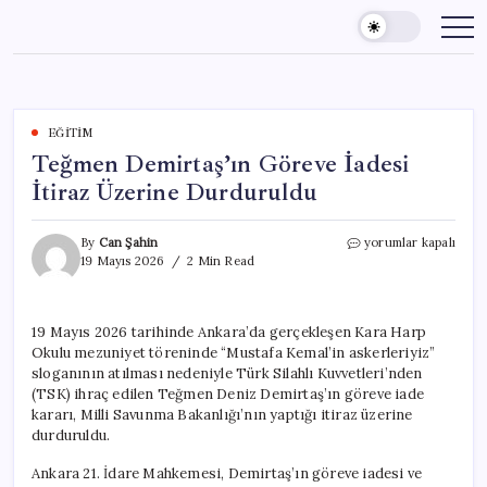
Skip
to
content
EĞITIM
Teğmen Demirtaş’ın Göreve İadesi
İtiraz Üzerine Durduruldu
Teğmen
By
Can Şahin
yorumlar kapalı
Demirtaş’ın
19 Mayıs 2026
2 Min Read
Göreve
İadesi
İtiraz
19 Mayıs 2026 tarihinde Ankara’da gerçekleşen Kara Harp
Üzerine
Okulu mezuniyet töreninde “Mustafa Kemal’in askerleriyiz”
Durduruldu
için
sloganının atılması nedeniyle Türk Silahlı Kuvvetleri’nden
(TSK) ihraç edilen Teğmen Deniz Demirtaş’ın göreve iade
kararı, Milli Savunma Bakanlığı’nın yaptığı itiraz üzerine
durduruldu.
Ankara 21. İdare Mahkemesi, Demirtaş’ın göreve iadesi ve