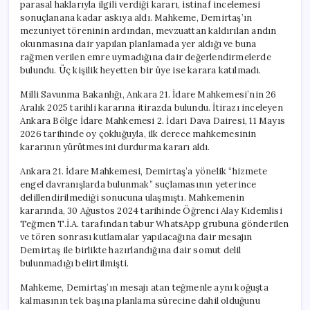
parasal haklarıyla ilgili verdiği kararı, istinaf incelemesi
sonuçlanana kadar askıya aldı. Mahkeme, Demirtaş’ın
mezuniyet töreninin ardından, mevzuattan kaldırılan andın
okunmasına dair yapılan planlamada yer aldığı ve buna
rağmen verilen emre uymadığına dair değerlendirmelerde
bulundu. Üç kişilik heyetten bir üye ise karara katılmadı.
Milli Savunma Bakanlığı, Ankara 21. İdare Mahkemesi’nin 26
Aralık 2025 tarihli kararına itirazda bulundu. İtirazı inceleyen
Ankara Bölge İdare Mahkemesi 2. İdari Dava Dairesi, 11 Mayıs
2026 tarihinde oy çokluğuyla, ilk derece mahkemesinin
kararının yürütmesini durdurma kararı aldı.
Ankara 21. İdare Mahkemesi, Demirtaş’a yönelik “hizmete
engel davranışlarda bulunmak” suçlamasının yeterince
delillendirilmediği sonucuna ulaşmıştı. Mahkemenin
kararında, 30 Ağustos 2024 tarihinde Öğrenci Alay Kıdemlisi
Teğmen T.İ.A. tarafından tabur WhatsApp grubuna gönderilen
ve tören sonrası kutlamalar yapılacağına dair mesajın
Demirtaş ile birlikte hazırlandığına dair somut delil
bulunmadığı belirtilmişti.
Mahkeme, Demirtaş’ın mesajı atan teğmenle aynı koğuşta
kalmasının tek başına planlama sürecine dahil olduğunu