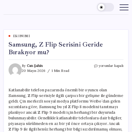
Skip
to
content
EKONOMI
Samsung, Z Flip Serisini Geride
Bırakıyor mu?
Samsung,
By
Can Şahin
yorumlar kapalı
Z
20 Mayıs 2026
1 Min Read
Flip
Serisini
Geride
Katlanabilir telefon pazarında önemli bir oyuncu olan
Bırakıyor
Samsung, Z Flip serisiyle ilgili çarpıcı bir gelişme ile gündeme
mu?
için
geldi. Çin merkezli sosyal medya platformu Weibo’dan gelen
sızıntılara göre, Samsung bu yıl Z Flip 8 modelini tanıtmayı
planlıyor ancak Z Flip 9 modeli için herhangi bir duyuruda
bulunmayabilir. Genellikle katlanabilir telefonlara dair bilgiler,
piyasaya sürülmeden en az bir yıl önce ortaya çıkıyor. Ancak
Z Flip 9 ile ilgili henüz herhangi bir bilgi sızdırılmamış olması,