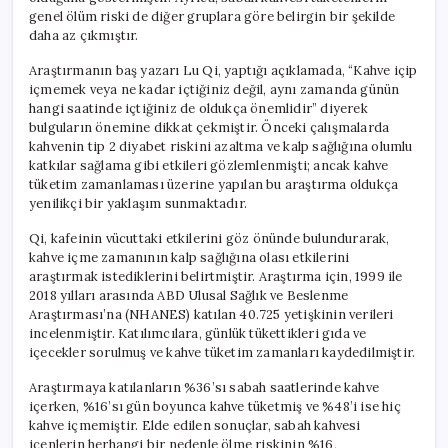
genel ölüm riski de diğer gruplara göre belirgin bir şekilde
daha az çıkmıştır.
Araştırmanın baş yazarı Lu Qi, yaptığı açıklamada, “Kahve içip
içmemek veya ne kadar içtiğiniz değil, aynı zamanda günün
hangi saatinde içtiğiniz de oldukça önemlidir” diyerek
bulguların önemine dikkat çekmiştir. Önceki çalışmalarda
kahvenin tip 2 diyabet riskini azaltma ve kalp sağlığına olumlu
katkılar sağlama gibi etkileri gözlemlenmişti; ancak kahve
tüketim zamanlaması üzerine yapılan bu araştırma oldukça
yenilikçi bir yaklaşım sunmaktadır.
Qi, kafeinin vücuttaki etkilerini göz önünde bulundurarak,
kahve içme zamanının kalp sağlığına olası etkilerini
araştırmak istediklerini belirtmiştir. Araştırma için, 1999 ile
2018 yılları arasında ABD Ulusal Sağlık ve Beslenme
Araştırması’na (NHANES) katılan 40.725 yetişkinin verileri
incelenmiştir. Katılımcılara, günlük tükettikleri gıda ve
içecekler sorulmuş ve kahve tüketim zamanları kaydedilmiştir.
Araştırmaya katılanların %36’sı sabah saatlerinde kahve
içerken, %16’sı gün boyunca kahve tüketmiş ve %48’i ise hiç
kahve içmemiştir. Elde edilen sonuçlar, sabah kahvesi
içenlerin herhangi bir nedenle ölme riskinin %16,