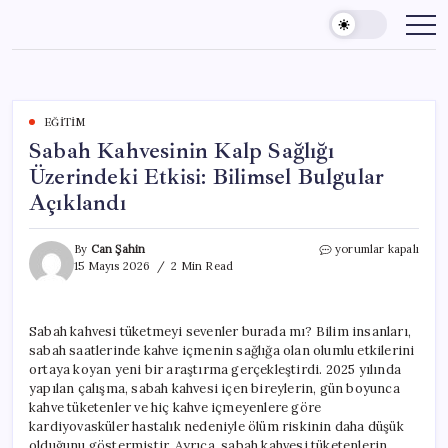
Skip
to
content
EĞITIM
Sabah Kahvesinin Kalp Sağlığı
Üzerindeki Etkisi: Bilimsel Bulgular
Açıklandı
Sabah
By
Can Şahin
yorumlar kapalı
Kahvesinin
15 Mayıs 2026
2 Min Read
Kalp
Sağlığı
Üzerindeki
Sabah kahvesi tüketmeyi sevenler burada mı? Bilim insanları,
Etkisi:
sabah saatlerinde kahve içmenin sağlığa olan olumlu etkilerini
Bilimsel
Bulgular
ortaya koyan yeni bir araştırma gerçekleştirdi. 2025 yılında
Açıklandı
yapılan çalışma, sabah kahvesi içen bireylerin, gün boyunca
için
kahve tüketenler ve hiç kahve içmeyenlere göre
kardiyovasküler hastalık nedeniyle ölüm riskinin daha düşük
olduğunu göstermiştir. Ayrıca, sabah kahvesi tüketenlerin