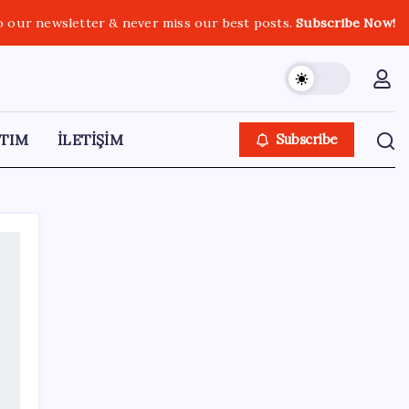
o our newsletter & never miss our best posts.
Subscribe Now!
TIM
İLETİŞİM
Subscribe
SON YAZILAR
Anthropic Kendi Yapay Zeka Çiplerini
Geliştirmek için Ekip Kuruyor