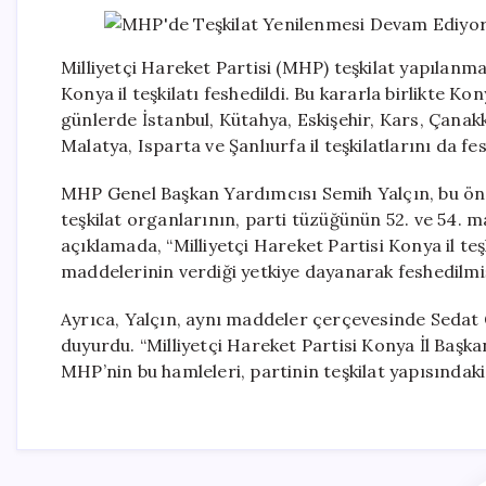
Milliyetçi Hareket Partisi (MHP) teşkilat yapılanma
Konya il teşkilatı feshedildi. Bu kararla birlikte 
günlerde İstanbul, Kütahya, Eskişehir, Kars, Çanakk
Malatya, Isparta ve Şanlıurfa il teşkilatlarını da fe
MHP Genel Başkan Yardımcısı Semih Yalçın, bu önem
teşkilat organlarının, parti tüzüğünün 52. ve 54. m
açıklamada, “Milliyetçi Hareket Partisi Konya il te
maddelerinin verdiği yetkiye dayanarak feshedilmiş
Ayrıca, Yalçın, aynı maddeler çerçevesinde Sedat 
duyurdu. “Milliyetçi Hareket Partisi Konya İl Başka
MHP’nin bu hamleleri, partinin teşkilat yapısındaki 