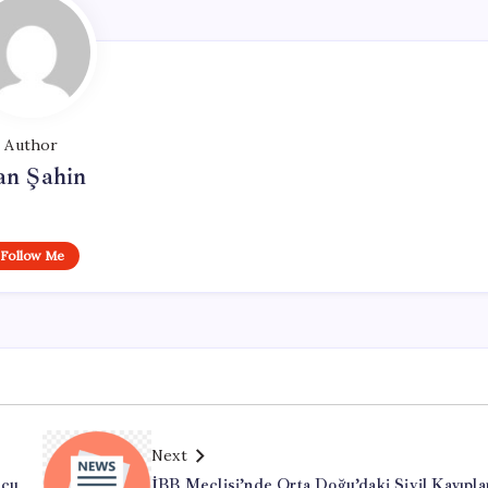
Author
an Şahin
Follow Me
Next
ncu
İBB Meclisi’nde Orta Doğu’daki Sivil Kayıpla