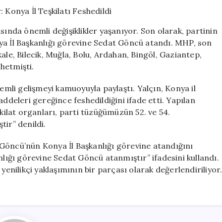
Devam
Ediyor:
Konya
sında önemli değişiklikler yaşanıyor. Son olarak, partinin
İl
Konya İl Başkanlığı görevine Sedat Göncü atandı. MHP, son
Teşkilatı
ale, Bilecik, Muğla, Bolu, Ardahan, Bingöl, Gaziantep,
Feshedildi
için
shetmişti.
li gelişmeyi kamuoyuyla paylaştı. Yalçın, Konya il
addeleri gereğince feshedildiğini ifade etti. Yapılan
şkilat organları, parti tüzüğümüzün 52. ve 54.
tir” denildi.
Göncü’nün Konya İl Başkanlığı görevine atandığını
nlığı görevine Sedat Göncü atanmıştır” ifadesini kullandı.
yenilikçi yaklaşımının bir parçası olarak değerlendiriliyor