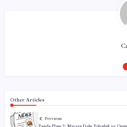
C
Other Articles
Previous
Panda Planı 2: Macera Dolu Yolculuk ve Oyu