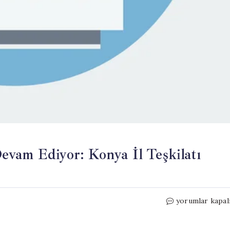
vam Ediyor: Konya İl Teşkilatı
MHP’de
yorumlar kapal
Teşkilat
Yenilenmesi