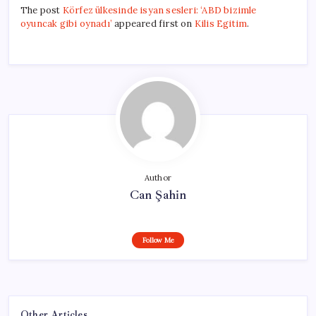
The post
Körfez ülkesinde isyan sesleri: ‘ABD bizimle
oyuncak gibi oynadı’
appeared first on
Kilis Egitim
.
Author
Can Şahin
Follow Me
Other Articles