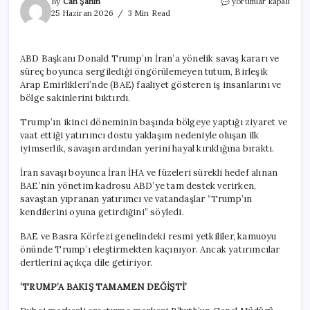
Körfez
By
Can Şahin
yorumlar kapalı
ülkesinde
25 Haziran 2026
3 Min Read
isyan
sesleri:
‘ABD
ABD Başkanı Donald Trump’ın İran’a yönelik savaş kararı ve
bizimle
süreç boyunca sergilediği öngörülemeyen tutum, Birleşik
oyuncak
gibi
Arap Emirlikleri’nde (BAE) faaliyet gösteren iş insanlarını ve
oynadı’
bölge sakinlerini bıktırdı.
için
Trump’ın ikinci döneminin başında bölgeye yaptığı ziyaret ve
vaat ettiği yatırımcı dostu yaklaşım nedeniyle oluşan ilk
iyimserlik, savaşın ardından yerini hayal kırıklığına bıraktı.
İran savaşı boyunca İran İHA ve füzeleri sürekli hedef alınan
BAE’nin yönetim kadrosu ABD’ye tam destek verirken,
savaştan yıpranan yatırımcı ve vatandaşlar “Trump’ın
kendilerini oyuna getirdiğini” söyledi.
BAE ve Basra Körfezi genelindeki resmi yetkililer, kamuoyu
önünde Trump’ı eleştirmekten kaçınıyor. Ancak yatırımcılar
dertlerini açıkça dile getiriyor.
‘TRUMP’A BAKIŞ TAMAMEN DEĞİŞTİ’