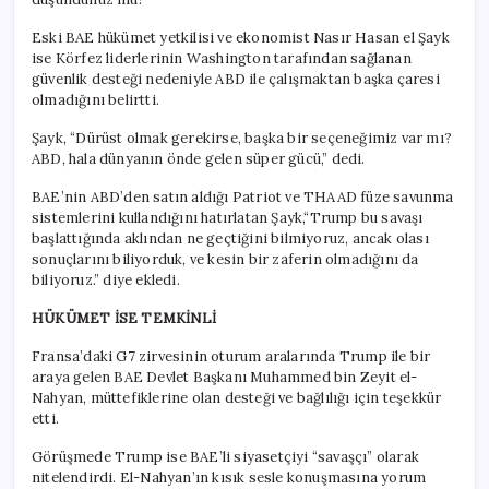
Eski BAE hükümet yetkilisi ve ekonomist Nasır Hasan el Şayk
ise Körfez liderlerinin Washington tarafından sağlanan
güvenlik desteği nedeniyle ABD ile çalışmaktan başka çaresi
olmadığını belirtti.
Şayk, “Dürüst olmak gerekirse, başka bir seçeneğimiz var mı?
ABD, hala dünyanın önde gelen süper gücü,” dedi.
BAE’nin ABD’den satın aldığı Patriot ve THAAD füze savunma
sistemlerini kullandığını hatırlatan Şayk,“Trump bu savaşı
başlattığında aklından ne geçtiğini bilmiyoruz, ancak olası
sonuçlarını biliyorduk, ve kesin bir zaferin olmadığını da
biliyoruz.” diye ekledi.
HÜKÜMET İSE TEMKİNLİ
Fransa’daki G7 zirvesinin oturum aralarında Trump ile bir
araya gelen BAE Devlet Başkanı Muhammed bin Zeyit el-
Nahyan, müttefiklerine olan desteği ve bağlılığı için teşekkür
etti.
Görüşmede Trump ise BAE’li siyasetçiyi “savaşçı” olarak
nitelendirdi. El-Nahyan’ın kısık sesle konuşmasına yorum