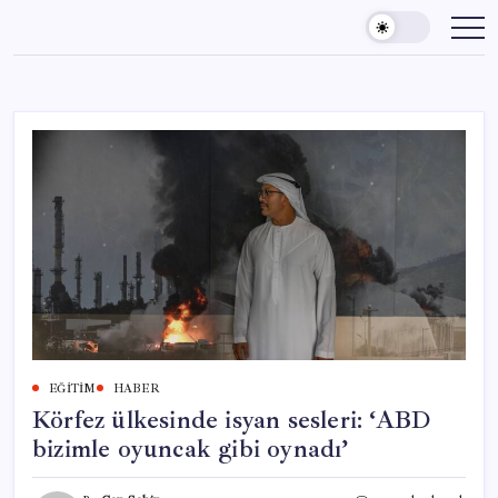
Skip
to
content
EĞITIM
HABER
Körfez ülkesinde isyan sesleri: ‘ABD
bizimle oyuncak gibi oynadı’