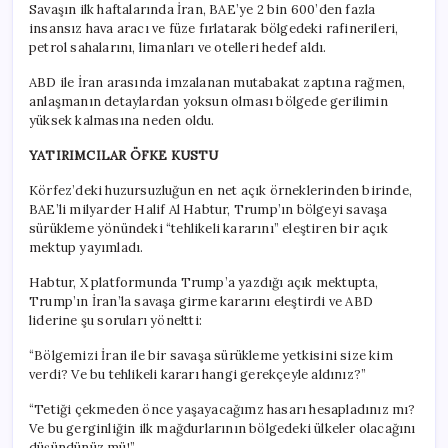
Savaşın ilk haftalarında İran, BAE’ye 2 bin 600’den fazla
insansız hava aracı ve füze fırlatarak bölgedeki rafinerileri,
petrol sahalarını, limanları ve otelleri hedef aldı.
ABD ile İran arasında imzalanan mutabakat zaptına rağmen,
anlaşmanın detaylardan yoksun olması bölgede gerilimin
yüksek kalmasına neden oldu.
YATIRIMCILAR ÖFKE KUSTU
Körfez’deki huzursuzluğun en net açık örneklerinden birinde,
BAE’li milyarder Halif Al Habtur, Trump’ın bölgeyi savaşa
sürükleme yönündeki “tehlikeli kararını” eleştiren bir açık
mektup yayımladı.
Habtur, X platformunda Trump’a yazdığı açık mektupta,
Trump’ın İran’la savaşa girme kararını eleştirdi ve ABD
liderine şu soruları yöneltti:
“Bölgemizi İran ile bir savaşa sürükleme yetkisini size kim
verdi? Ve bu tehlikeli kararı hangi gerekçeyle aldınız?”
“Tetiği çekmeden önce yaşayacağımz hasarı hesapladınız mı?
Ve bu gerginliğin ilk mağdurlarının bölgedeki ülkeler olacağını
düşündünüz mü!”