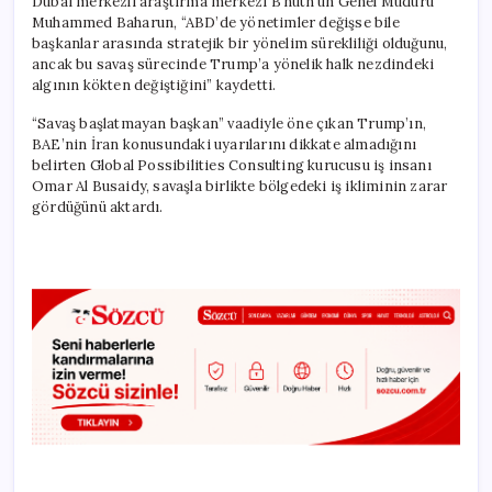
Dubai merkezli araştırma merkezi B’huth’un Genel Müdürü
Muhammed Baharun, “ABD’de yönetimler değişse bile
başkanlar arasında stratejik bir yönelim sürekliliği olduğunu,
ancak bu savaş sürecinde Trump’a yönelik halk nezdindeki
algının kökten değiştiğini” kaydetti.
“Savaş başlatmayan başkan” vaadiyle öne çıkan Trump’ın,
BAE’nin İran konusundaki uyarılarını dikkate almadığını
belirten Global Possibilities Consulting kurucusu iş insanı
Omar Al Busaidy, savaşla birlikte bölgedeki iş ikliminin zarar
gördüğünü aktardı.