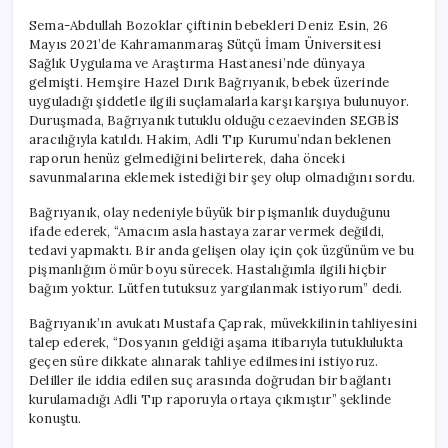
Sema-Abdullah Bozoklar çiftinin bebekleri Deniz Esin, 26
Mayıs 2021’de Kahramanmaraş Sütçü İmam Üniversitesi
Sağlık Uygulama ve Araştırma Hastanesi’nde dünyaya
gelmişti. Hemşire Hazel Dırık Bağrıyanık, bebek üzerinde
uyguladığı şiddetle ilgili suçlamalarla karşı karşıya bulunuyor.
Duruşmada, Bağrıyanık tutuklu olduğu cezaevinden SEGBİS
aracılığıyla katıldı. Hakim, Adli Tıp Kurumu’ndan beklenen
raporun henüz gelmediğini belirterek, daha önceki
savunmalarına eklemek istediği bir şey olup olmadığını sordu.
Bağrıyanık, olay nedeniyle büyük bir pişmanlık duyduğunu
ifade ederek, “Amacım asla hastaya zarar vermek değildi,
tedavi yapmaktı. Bir anda gelişen olay için çok üzgünüm ve bu
pişmanlığım ömür boyu sürecek. Hastalığımla ilgili hiçbir
bağım yoktur. Lütfen tutuksuz yargılanmak istiyorum” dedi.
Bağrıyanık’ın avukatı Mustafa Çaprak, müvekkilinin tahliyesini
talep ederek, “Dosyanın geldiği aşama itibarıyla tutuklulukta
geçen süre dikkate alınarak tahliye edilmesini istiyoruz.
Deliller ile iddia edilen suç arasında doğrudan bir bağlantı
kurulamadığı Adli Tıp raporuyla ortaya çıkmıştır” şeklinde
konuştu.