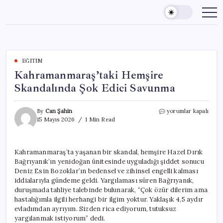
Skip
to
content
EĞITIM
Kahramanmaraş’taki Hemşire
Skandalında Şok Edici Savunma
Kahramanmaraş’taki
By
Can Şahin
yorumlar kapalı
Hemşire
15 Mayıs 2026
1 Min Read
Skandalında
Şok
Edici
Kahramanmaraş’ta yaşanan bir skandal, hemşire Hazel Dırık
Savunma
Bağrıyanık’ın yenidoğan ünitesinde uyguladığı şiddet sonucu
için
Deniz Esin Bozoklar’ın bedensel ve zihinsel engelli kalması
iddialarıyla gündeme geldi. Yargılaması süren Bağrıyanık,
duruşmada tahliye talebinde bulunarak, “Çok özür dilerim ama
hastalığımla ilgili herhangi bir ilgim yoktur. Yaklaşık 4,5 aydır
evladımdan ayrıyım. Sizden rica ediyorum, tutuksuz
yargılanmak istiyorum” dedi.