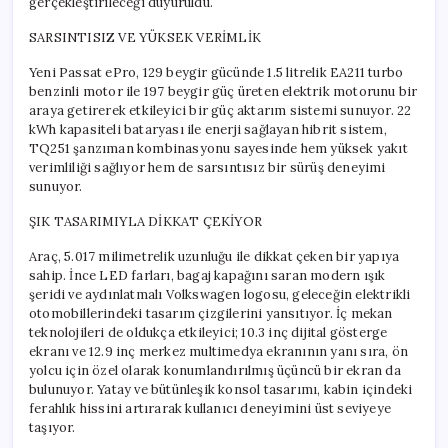
gerçekleştirileceği duyuruldu.
SARSINTISIZ VE YÜKSEK VERİMLİK
Yeni Passat ePro, 129 beygir gücünde 1.5 litrelik EA211 turbo
benzinli motor ile 197 beygir güç üreten elektrik motorunu bir
araya getirerek etkileyici bir güç aktarım sistemi sunuyor. 22
kWh kapasiteli bataryası ile enerji sağlayan hibrit sistem,
TQ251 şanzıman kombinasyonu sayesinde hem yüksek yakıt
verimliliği sağlıyor hem de sarsıntısız bir sürüş deneyimi
sunuyor.
ŞIK TASARIMIYLA DİKKAT ÇEKİYOR
Araç, 5.017 milimetrelik uzunluğu ile dikkat çeken bir yapıya
sahip. İnce LED farları, bagaj kapağını saran modern ışık
şeridi ve aydınlatmalı Volkswagen logosu, geleceğin elektrikli
otomobillerindeki tasarım çizgilerini yansıtıyor. İç mekan
teknolojileri de oldukça etkileyici; 10.3 inç dijital gösterge
ekranı ve 12.9 inç merkez multimedya ekranının yanı sıra, ön
yolcu için özel olarak konumlandırılmış üçüncü bir ekran da
bulunuyor. Yatay ve bütünleşik konsol tasarımı, kabin içindeki
ferahlık hissini artırarak kullanıcı deneyimini üst seviyeye
taşıyor.