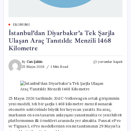
EKONOMI
İstanbul’dan Diyarbakır’a Tek Şarjla
Ulaşan Araç Tanıtıldı: Menzili 1468
Kilometre
İstanbul’dan
By
Can Şahin
yorumlar kapalı
Diyarbakır’a
25 Mayıs 2026
1 Min Read
Tek
Şarjla
Ulaşan
Araç
Tanıtıldı:
Menzili
25 Mayıs 2026 tarihinde, SAIC-Volkswagen ortak girişiminin
1468
yeni modeli, tek bir şarjla 1.468 kilometre menzil sunarak
Kilometre
otomotiv sektöründe büyük bir heyecan yarattı. Bu araç,
için
markanın en son tasarım anlayışını yansıtmakta ve yeni hibrit
platformunun ilk örnekleri arasında yer almakta. Passat ePro
ve Tiguan L ePro modellerinin resmi tanıtımının 29 Mayıs’ta