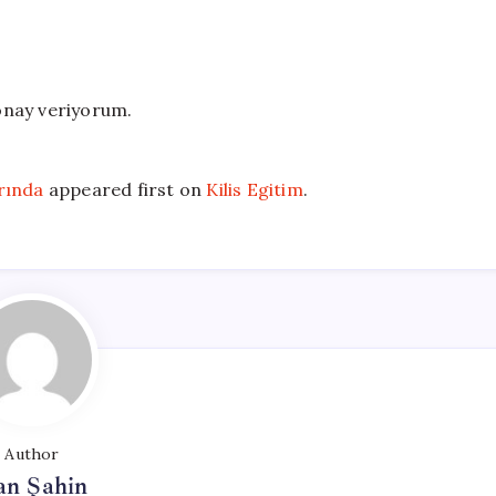
onay veriyorum.
rında
appeared first on
Kilis Egitim
.
Author
an Şahin