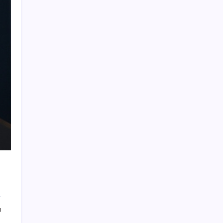
Son Dakika… YENİ Parti’nin il başkanına
gözaltı!
Antarktika’da ökaryot canlıların izlerine
rastladı
Booking.com teklifi haftaya Meclis’te
iPhone 18e Modelinde 9 GB RAM Sürprizi
Bir hafta boyunca her gün 2,5 litre su içti:
Önemli uyarı yapıldı
Dev kripto şirketi merkez bankalarını
geride bıraktı: Kasasını altınla doldurdu
Uluslararası forex dolandırıcılığı
operasyonu: 54 şüpheli adliyede
Bakanlık duyurdu… 52 ilde suç örgütlerini
övenlere operasyon: 216 şüpheli yakalandı
Görme engellinin erişilebilirliği artacak
ı