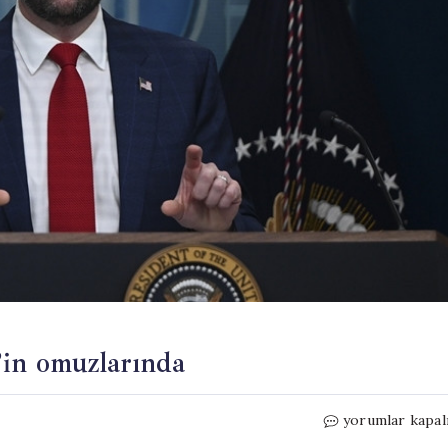
’in omuzlarında
İran
yorumlar kapal
dosyasının