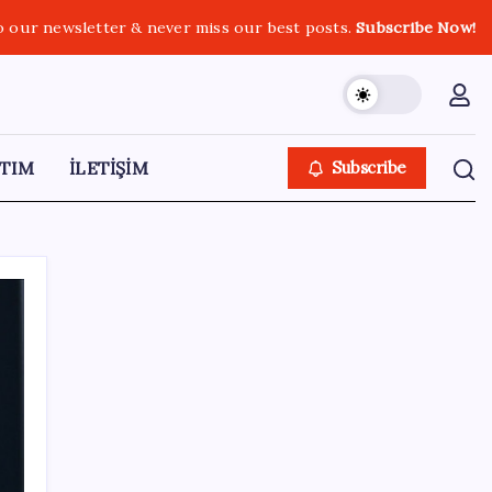
o our newsletter & never miss our best posts.
Subscribe Now!
TIM
İLETİŞİM
Subscribe
SON YAZILAR
Anthropic Kendi Yapay Zeka Çiplerini
Geliştirmek için Ekip Kuruyor