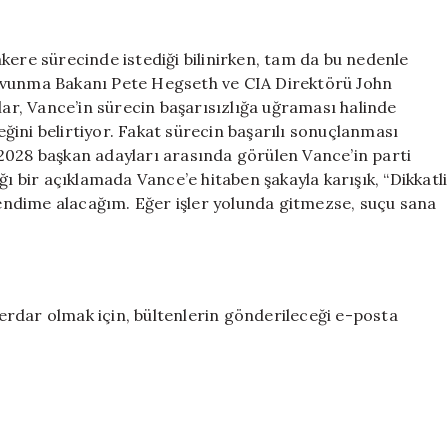
yükü
JD
Vance’in
kere sürecinde istediği bilinirken, tam da bu nedenle
omuzlarında
Savunma Bakanı Pete Hegseth ve CIA Direktörü John
için
lar, Vance’in sürecin başarısızlığa uğraması halinde
ini belirtiyor. Fakat sürecin başarılı sonuçlanması
2028 başkan adayları arasında görülen Vance’in parti
ğı bir açıklamada Vance’e hitaben şakayla karışık, “Dikkatli
 kendime alacağım. Eğer işler yolunda gitmezse, suçu sana
rdar olmak için, bültenlerin gönderileceği e-posta