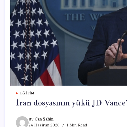
EĞITIM
İran dosyasının yükü JD Vance
By
Can Şahin
24 Haziran 2026
1 Min Read