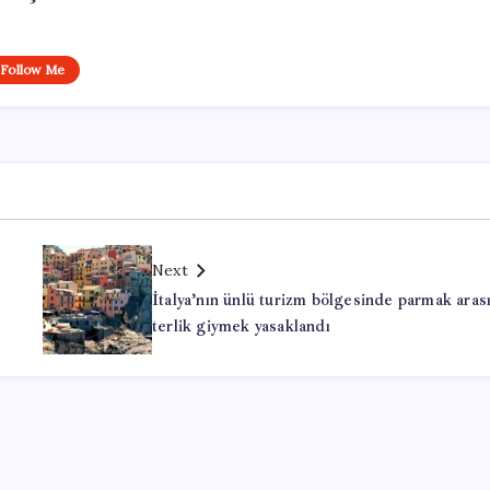
Follow Me
Next
İtalya’nın ünlü turizm bölgesinde parmak aras
terlik giymek yasaklandı