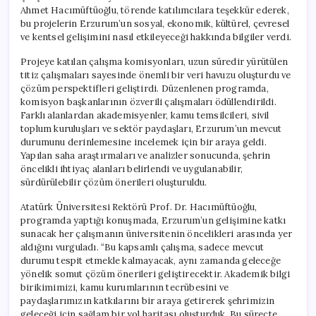
Ahmet Hacımüftüoğlu, törende katılımcılara teşekkür ederek,
bu projelerin Erzurum’un sosyal, ekonomik, kültürel, çevresel
ve kentsel gelişimini nasıl etkileyeceği hakkında bilgiler verdi.
Projeye katılan çalışma komisyonları, uzun süredir yürütülen
titiz çalışmaları sayesinde önemli bir veri havuzu oluşturdu ve
çözüm perspektifleri geliştirdi. Düzenlenen programda,
komisyon başkanlarının özverili çalışmaları ödüllendirildi.
Farklı alanlardan akademisyenler, kamu temsilcileri, sivil
toplum kuruluşları ve sektör paydaşları, Erzurum’un mevcut
durumunu derinlemesine incelemek için bir araya geldi.
Yapılan saha araştırmaları ve analizler sonucunda, şehrin
öncelikli ihtiyaç alanları belirlendi ve uygulanabilir,
sürdürülebilir çözüm önerileri oluşturuldu.
Atatürk Üniversitesi Rektörü Prof. Dr. Hacımüftüoğlu,
programda yaptığı konuşmada, Erzurum’un gelişimine katkı
sunacak her çalışmanın üniversitenin öncelikleri arasında yer
aldığını vurguladı. “Bu kapsamlı çalışma, sadece mevcut
durumu tespit etmekle kalmayacak, aynı zamanda geleceğe
yönelik somut çözüm önerileri geliştirecektir. Akademik bilgi
birikimimizi, kamu kurumlarının tecrübesini ve
paydaşlarımızın katkılarını bir araya getirerek şehrimizin
geleceği için sağlam bir yol haritası oluşturduk. Bu süreçte