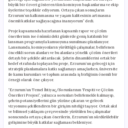
büyük bir özveri gösteren tüm komisyon başkanlarına ve ekip
üyelerine teşekkür ediyorum. Ortaya çıkan sonuçların
Erzurum’un kalkınmasına ve yaşam kalitesinin artmasına
önemli katkılar sağlayacağına inanıyorum” dedi.
Proje kapsamında hazırlanan kapsamlı rapor ve çözüm
önerilerinin ise önümüzdeki günlerde geniş katılımlı bir
lansman programıyla kamuoyuna sunulması planlanıyor.
Lansmanda, komisyonların yürüttüğü çalışmalar, belirlenen
öncelikli sorun alanları ve bu alanlara yönelik çözüm önerileri
detaylı bir şekilde aktarılacak. Şehrin dinamiklerini ortak bir
hedef etrafında toplayan bu proje, Erzurum’un geleceği için
stratejik planlamalara katkı sağlamayı amaçlarken, üniversite
ile kamu kurumları ve toplum arasında iş birliğinin önemli bir
örneği olarak öne çıkıyor.
“Erzurum’un Temel İhtiyaç/Sorunlarının Tespiti ve Çözüm
Önerileri Projesi”, yalnızca sorunları belirlemekle kalmayıp,
şehrin potansiyellerini gün yüzüne çıkaran ve gelecek
vizyonunu şekillendiren bir girişim niteliği taşıyor. Ortak akıl
ve bilimsel yaklaşım çerçevesinde yürütülen bu çalışmalar
sonucunda ortaya çıkan önerilerin, Erzurum’un sürdürülebilir
gelişimine büyük katkılar sağlaması bekleniyor.