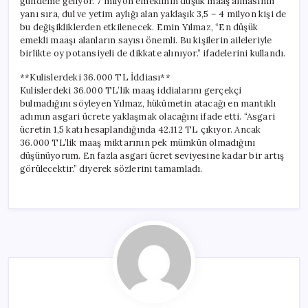
gündeme geliyor. 7 milyon emeklinin düşük maaş almasının
yanı sıra, dul ve yetim aylığı alan yaklaşık 3,5 – 4 milyon kişi de
bu değişikliklerden etkilenecek. Emin Yılmaz, “En düşük
emekli maaşı alanların sayısı önemli. Bu kişilerin aileleriyle
birlikte oy potansiyeli de dikkate alınıyor.” ifadelerini kullandı.
**Kulislerdeki 36.000 TL İddiası**
Kulislerdeki 36.000 TL’lik maaş iddialarını gerçekçi
bulmadığını söyleyen Yılmaz, hükümetin atacağı en mantıklı
adımın asgari ücrete yaklaşmak olacağını ifade etti. “Asgari
ücretin 1,5 katı hesaplandığında 42.112 TL çıkıyor. Ancak
36.000 TL’lik maaş miktarının pek mümkün olmadığını
düşünüyorum. En fazla asgari ücret seviyesine kadar bir artış
görülecektir.” diyerek sözlerini tamamladı.