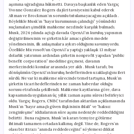
aşımına uğradığına hükmetti. Davaya başkanlık eden Yargıç
Yvonne Gonzalez Rogers da jüri tavsiyesini kabul ederek
Altman ve Brockman’ın sorumlu tutulamayacağını açıkladı .
Böylelikle Musk’ın “hayır kurumunun çalındığı” yönündeki
suçlamaları şimdilik mahkeme nezdinde karşılık bulmadı.
Musk, 2024 yılında açtığı davada OpenAI’ın kuruluş yapısının
değiştirilmesinin ve şirketin kâr amacı güden modele
yönelmesinin, ilk anlaşmalara aykırı olduğunu savunuyordu.
Özellikle Microsoft’un OpenAI’a yaptığı yaklaşık 13 milyar
dolarlık yatırımın ardından şirketin nonprofit yapıdan “public
benefit corporation” modeline geçmesi, davanın
merkezindeki konular arasında yer aldı . Musk tarafı, bu
dönüşümün OpenAI’ın kuruluş hedeflerinden uzaklaştığını ileri
sürdü. Ne var ki mahkeme sürecinde temel tartışma, Musk’ın
şirketin ticari hedeflerinden ne zaman haberdar olduğu
sorusu etrafında şekillendi. Mahkeme kayıtlarına göre, dava
kapsamında uygulanan üç yıllık zaman aşımı süresi belirleyici
oldu. Yargıç Rogers, CNBC tarafından aktarılan açıklamasında
Musk’ın “hayır amaçlı güven ilişkisinin ihlali” ve “haksız
zenginleşme” iddialarının süre aşımı nedeniyle reddedildiğini
belirtti . Buna rağmen, Musk’ın kararı temyize götürme
ihtimali tamamen ortadan kalkmış değil. Yine de, Rogers’ın
olası bir itirazı “anında reddedeceğini” söylemesi dikkat