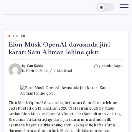
Skip
to
content
HABER
Elon Musk OpenAI davasında jüri
kararı Sam Altman lehine çıktı
Elon
By
Can Şahin
yorumlar kapalı
Musk
13 Haziran 2026
3 Min Read
OpenAI
davasında
jüri
kararı
Sam
Altman
Elon Musk OpenAI davasında jüri kararı Sam Altman lehine
lehine
çıktı Posted on 13 Haziran 2026 13 Haziran 2026 by Yusuf
çıktı
Arslan Elon Musk’ın OpenAI yöneticileri Sam Altman ve Greg
için
Brockman’a karşı açtığı dava, jüri kararının ardından ilk
aşamada başarısızlıkla sonuçlandı. Yaklaşık üç hafta süren
duruşmaların ardından jüri, Musk’ın iddialarının zaman