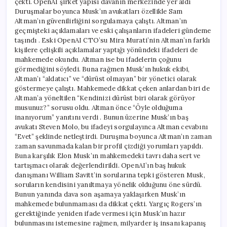
çekti. OpenAI şirket yapısı davanın merkezinde yer aldı
Duruşmalar boyunca Musk’ın avukatları özellikle Sam
Altman’ın güvenilirliğini sorgulamaya çalıştı. Altman’ın
geçmişteki açıklamaları ve eski çalışanların ifadeleri gündeme
taşındı . Eski OpenAI CTO’su Mira Murati’nin Altman’ın farklı
kişilere çelişkili açıklamalar yaptığı yönündeki ifadeleri de
mahkemede okundu. Altman ise bu ifadelerin çoğunu
görmediğini söyledi. Buna rağmen Musk’ın hukuk ekibi,
Altman’ı “aldatıcı” ve “dürüst olmayan” bir yönetici olarak
göstermeye çalıştı. Mahkemede dikkat çeken anlardan biri de
Altman’a yöneltilen “Kendinizi dürüst biri olarak görüyor
musunuz?” sorusu oldu. Altman önce “Öyle olduğuma
inanıyorum” yanıtını verdi . Bunun üzerine Musk’ın baş
avukatı Steven Molo, bu ifadeyi sorgulayınca Altman cevabını
“Evet” şeklinde netleştirdi. Duruşma boyunca Altman’ın zaman
zaman savunmada kalan bir profil çizdiği yorumları yapıldı.
Buna karşılık Elon Musk’ın mahkemedeki tavrı daha sert ve
tartışmacı olarak değerlendirildi. OpenAI’ın baş hukuk
danışmanı William Savitt’in sorularına tepki gösteren Musk,
soruların kendisini yanıltmaya yönelik olduğunu öne sürdü.
Bunun yanında dava son aşamaya yaklaşırken Musk’ın
mahkemede bulunmaması da dikkat çekti. Yargıç Rogers’ın
gerektiğinde yeniden ifade vermesi için Musk’ın hazır
bulunmasını istemesine rağmen, milyarder iş insanı kapanış