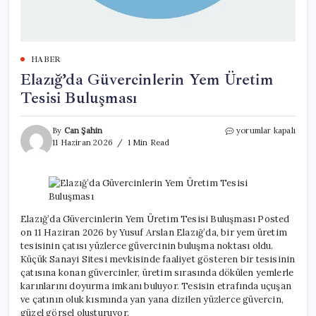
HABER
Elazığ’da Güvercinlerin Yem Üretim
Tesisi Buluşması
Elazığ’da
By
Can Şahin
yorumlar kapalı
Güvercinlerin
11 Haziran 2026
1 Min Read
Yem
Üretim
Tesisi
Buluşması
için
Elazığ’da Güvercinlerin Yem Üretim Tesisi Buluşması Posted
on 11 Haziran 2026 by Yusuf Arslan Elazığ’da, bir yem üretim
tesisinin çatısı yüzlerce güvercinin buluşma noktası oldu.
Küçük Sanayi Sitesi mevkisinde faaliyet gösteren bir tesisinin
çatısına konan güvercinler, üretim sırasında dökülen yemlerle
karınlarını doyurma imkanı buluyor. Tesisin etrafında uçuşan
ve çatının oluk kısmında yan yana dizilen yüzlerce güvercin,
güzel görsel oluşturuyor.