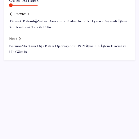
Other Articles
Previous
Ticaret Bakanlığı’ndan Bayramda Dolandırıcılık Uyarısı: Güvenli İşlem
Yöntemlerini Tercih Edin
Next
Batman’da Yasa Dışı Bahis Operasyonu: 19 Milyar TL İşlem Hacmi ve
121 Gözaltı
SON YAZILAR
Bellek Pazarında Yeni Dönem: HP ve Asus Çinli