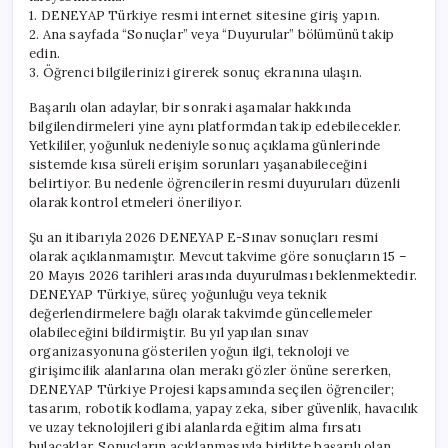
1. DENEYAP Türkiye resmi internet sitesine giriş yapın.
2. Ana sayfada “Sonuçlar” veya “Duyurular” bölümünü takip
edin.
3. Öğrenci bilgilerinizi girerek sonuç ekranına ulaşın.
Başarılı olan adaylar, bir sonraki aşamalar hakkında
bilgilendirmeleri yine aynı platformdan takip edebilecekler.
Yetkililer, yoğunluk nedeniyle sonuç açıklama günlerinde
sistemde kısa süreli erişim sorunları yaşanabileceğini
belirtiyor. Bu nedenle öğrencilerin resmi duyuruları düzenli
olarak kontrol etmeleri öneriliyor.
Şu an itibarıyla 2026 DENEYAP E-Sınav sonuçları resmi
olarak açıklanmamıştır. Mevcut takvime göre sonuçların 15 –
20 Mayıs 2026 tarihleri arasında duyurulması beklenmektedir.
DENEYAP Türkiye, süreç yoğunluğu veya teknik
değerlendirmelere bağlı olarak takvimde güncellemeler
olabileceğini bildirmiştir. Bu yıl yapılan sınav
organizasyonuna gösterilen yoğun ilgi, teknoloji ve
girişimcilik alanlarına olan merakı gözler önüne sererken,
DENEYAP Türkiye Projesi kapsamında seçilen öğrenciler;
tasarım, robotik kodlama, yapay zeka, siber güvenlik, havacılık
ve uzay teknolojileri gibi alanlarda eğitim alma fırsatı
bulacaklar. Sonuçların açıklanmasıyla birlikte başarılı olan