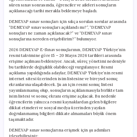
süren sınav sonrasında, öğrenciler ve aileleri sonuçların
açıklanacağı tarihi merakla beklemeye başladı.
DENEYAP sınav sonuçları için sıkça sorulan sorular arasında
“DENEYAP sınav sonuçları açıklandı mı?”, “DENEYAP
sonuçları ne zaman açıklanacak?” ve “DENEYAP sınav
sonuçlarına nereden erişebilirim?” bulunuyor.
2026 DENEYAP E-Sınav sonuçlarının, DENEYAP Türkiye’nin
resmi takvimine göre 15 – 20 Mayıs 2026 tarihleri arasında
erişime açılması bekleniyor. Ancak, süreç yönetimi nedeniyle
bu tarihlerde değişiklik olabileceği vurgulanıyor. Resmi
açıklama yapıldığında adaylar, DENEYAP Türkiye’nin resmi
internet sitesi üzerinden isim listesine ve bireysel sonuç
ekranlarına ulaşabilecek. Şu an için resmi sonuç listesi
yayımlanmamış olup, sonuçların açıklanmasıyla birlikte tam
isim listesi ve sonuç ekranı erişime açılacak. Bu nedenle
öğrencilerin yalnızca resmi kaynaklardan gelen bilgilere
dikkat etmeleri ve sosyal medya üzerinden yayılan
doğrulanmamış bilgileri dikkate almamaları büyük önem
taşımaktadır.
DENEYAP sınav sonuçlarına erişmek için şu adımları
izleyebilirsiniz: