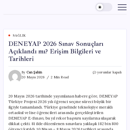
Skip
to
content
SAĞLIK
DENEYAP 2026 Sınav Sonuçları
Açıklandı mı? Erişim Bilgileri ve
Tarihleri
DENEYAP
By
Can Şahin
yorumlar kapalı
2026
20 Mayıs 2026
2 Min Read
Sınav
Sonuçları
Açıklandı
20 Mayıs 2026 tarihinde yayımlanan habere göre, DENEYAP
mı?
Türkiye Projesi 2026 yılı öğrenci seçme süreci büyük bir
Erişim
Bilgileri
ilgiyle tamamlandı. Türkiye genelinde teknolojiye meraklı
ve
ortaokul ve lise öğrencileri arasında gerçekleştirilen
Tarihleri
DENEYAP E-Sınavı, bu yıl rekor başvuru sayılarına ulaşarak
için
dikkat çekti. 81 ilde düzenlenen sınavlara yaklaşık 182 bin 800
öğrenci katıldı. 10 Nisan – 8 Mayıs 2026 tarihleri arasında