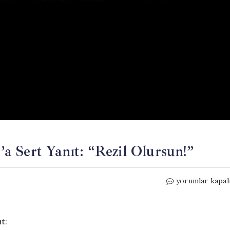
 Sert Yanıt: “Rezil Olursun!”
Cem
yorumlar kapal
Küçük’ten
Tamar
Tanrıyar’a
Sert