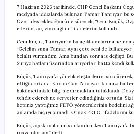
7 Haziran 2026 tarihinde, CHP Genel Başkanı Özgür 
medyada iddialarda bulunan Tamar Tanrıyar, bu se
Özel’i desteklediğini öne sürerek, “Cem Küçük, Ö
ederim, arşivim sağlam” ifadelerini kullandı.
Cem Küçük, Tanrıyar’ın bu açıklamalarına hemen yan
“Gelelim sana Tamar. Aynı çete seni de kullanıyor.
belaltı vurmadım. Ama bundan sonra iş değişti. Bu 
Suriye hatları üzerinden arıyorlar, hatta kendi kull
Küçük, Tanrıyar’a yönelik eleştirilerini sürdürerek, 
ettiğin ortada. Kocan Can Tanrıyar, kırmızı bült
hükümetimizle bilgi sızdırmaktan tutuklandı. Dosya
tehdit ederek ne servetler edindiğiniz ortada. Sizi
hepiniz yaptığınız FETÖ yöntemlerinin bedelini ağı
anlamda hiç iyi olmadı. Örnek FETÖ” ifadelerini ku
Küçük, açıklamalarını sonlandırırken Tanrıyar’a bi
rüsva olursun” dedi.