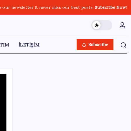
o our newsletter & never miss our best posts.
Subscribe Now!
TIM
İLETİŞİM
Subscribe
SON YAZILAR
Anthropic Kendi Yapay Zeka Çiplerini
Geliştirmek için Ekip Kuruyor