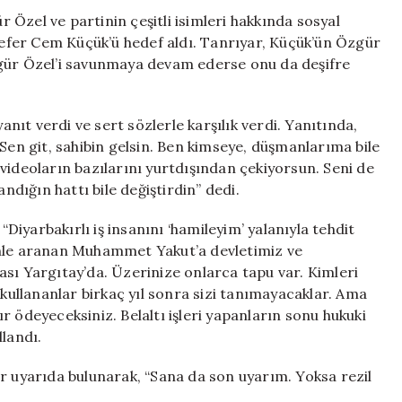
Yanıt:
Özel ve partinin çeşitli isimleri hakkında sosyal
“Rezil
fer Cem Küçük’ü hedef aldı. Tanrıyar, Küçük’ün Özgür
Olursun!”
zgür Özel’i savunmaya devam ederse onu da deşifre
için
ıt verdi ve sert sözlerle karşılık verdi. Yanıtında,
 Sen git, sahibin gelsin. Ben kimseye, düşmanlarıma bile
videoların bazılarını yurtdışından çekiyorsun. Seni de
andığın hattı bile değiştirdin” dedi.
“Diyarbakırlı iş insanını ‘hamileyim’ yalanıyla tehdit
enle aranan Muhammet Yakut’a devletimiz ve
sı Yargıtay’da. Üzerinize onlarca tapu var. Kimleri
 kullananlar birkaç yıl sonra sizi tanımayacaklar. Ama
r ödeyeceksiniz. Belaltı işleri yapanların sonu hukuki
llandı.
r uyarıda bulunarak, “Sana da son uyarım. Yoksa rezil