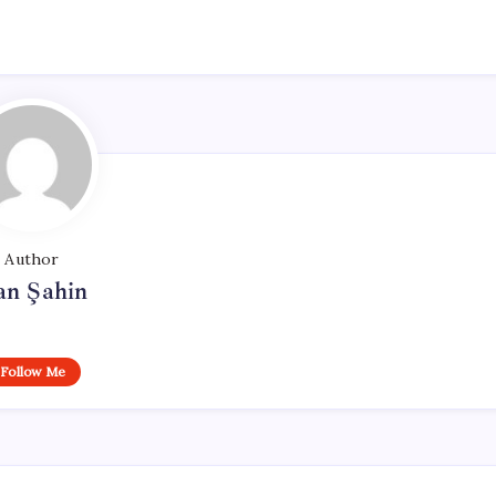
Author
an Şahin
Follow Me