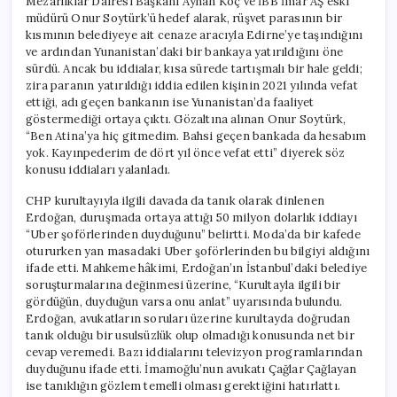
Mezarlıklar Dairesi Başkanı Ayhan Koç ve İBB İmar AŞ eski
müdürü Onur Soytürk’ü hedef alarak, rüşvet parasının bir
kısmının belediyeye ait cenaze aracıyla Edirne’ye taşındığını
ve ardından Yunanistan’daki bir bankaya yatırıldığını öne
sürdü. Ancak bu iddialar, kısa sürede tartışmalı bir hale geldi;
zira paranın yatırıldığı iddia edilen kişinin 2021 yılında vefat
ettiği, adı geçen bankanın ise Yunanistan’da faaliyet
göstermediği ortaya çıktı. Gözaltına alınan Onur Soytürk,
“Ben Atina’ya hiç gitmedim. Bahsi geçen bankada da hesabım
yok. Kayınpederim de dört yıl önce vefat etti” diyerek söz
konusu iddiaları yalanladı.
CHP kurultayıyla ilgili davada da tanık olarak dinlenen
Erdoğan, duruşmada ortaya attığı 50 milyon dolarlık iddiayı
“Uber şoförlerinden duyduğunu” belirtti. Moda’da bir kafede
otururken yan masadaki Uber şoförlerinden bu bilgiyi aldığını
ifade etti. Mahkeme hâkimi, Erdoğan’ın İstanbul’daki belediye
soruşturmalarına değinmesi üzerine, “Kurultayla ilgili bir
gördüğün, duyduğun varsa onu anlat” uyarısında bulundu.
Erdoğan, avukatların soruları üzerine kurultayda doğrudan
tanık olduğu bir usulsüzlük olup olmadığı konusunda net bir
cevap veremedi. Bazı iddialarını televizyon programlarından
duyduğunu ifade etti. İmamoğlu’nun avukatı Çağlar Çağlayan
ise tanıklığın gözlem temelli olması gerektiğini hatırlattı.