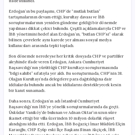
ifade kullandı.
Erdoğan’ın bu paylaşımı, CHP’de “mutlak butlan”
tartışmalarının devam ettiği, kurultay davası ve İBB
soruşturmalarının yeniden gündeme geldiği bir dönemde
yapılması dikkat çekici bulundu. Çeşitli açıklamalarıyla CHP ve
İBB yönetimini hedef alan Erdoğan’ın, “butlan CHP’si” olarak
bilinen çevrelerle aynı karede yer alması sosyal medya
kullanıcıları arasında tepki topladı.
Son dönemde neredeyse her kritik dosyada CHP ve partililer
aleyhinde ifade veren Erdoğan, Ankara Cumhuriyet
Başsavcılığı’nın yürüttüğü CHP kurultayı soruşturmasında
“bilgi sahibi” sıfatıyla yer aldı. Bu soruşturmada, CHP’nin 38.
Olağan Kurultayı’nda delegelere para dağıtıldığına dair
iddialarda bulundu ancak bu iddialarını destekleyecek kesin
bir kanıt sunamadı.
Daha sonra, Erdoğan’ın adı İstanbul Cumhuriyet
Başsavcılığı’nın İBB’ye yönelik soruşturmalarında da geçti.
Üsküdar Vaniköy’de bulunan ve Adnan Oktar’ın uzun süre
ikamet ettiği bir villa üzerinden 10 milyon dolarlık rüşvet
alındığını iddia etti. Erdoğan, İBB Boğaziçi İmar Müdürü Elçin
Karaoğlu, CHP Eyüp eski İlçe Başkanı Sinan Akçiçek, İBB