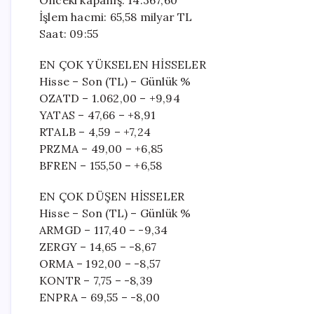
Önceki kapanış: 14.367,60
İşlem hacmi: 65,58 milyar TL
Saat: 09:55
EN ÇOK YÜKSELEN HİSSELER
Hisse – Son (TL) – Günlük %
OZATD – 1.062,00 – +9,94
YATAS – 47,66 – +8,91
RTALB – 4,59 – +7,24
PRZMA – 49,00 – +6,85
BFREN – 155,50 – +6,58
EN ÇOK DÜŞEN HİSSELER
Hisse – Son (TL) – Günlük %
ARMGD – 117,40 – -9,34
ZERGY – 14,65 – -8,67
ORMA – 192,00 – -8,57
KONTR – 7,75 – -8,39
ENPRA – 69,55 – -8,00