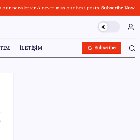
o our newsletter & never miss our best posts.
Subscribe Now!
TIM
İLETİŞİM
Subscribe
SON YAZILAR
ı
Anthropic Kendi Yapay Zeka Çiplerini
Geliştirmek için Ekip Kuruyor