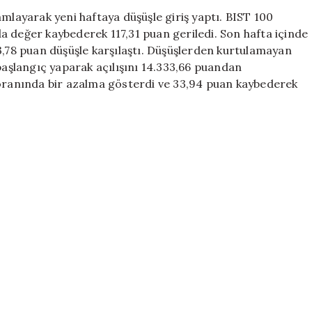
En
amlayarak yeni haftaya düşüşle giriş yaptı. BIST 100
Düşük
a değer kaybederek 117,31 puan geriledi. Son hafta içinde
Performansıyla
3,78 puan düşüşle karşılaştı. Düşüşlerden kurtulamayan
Haftayı
 başlangıç yaparak açılışını 14.333,66 puandan
Kapatıyor
 oranında bir azalma gösterdi ve 33,94 puan kaybederek
için