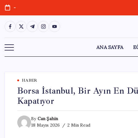
Skip
-
to
content
https://www.facebook.com/
https://twitter.com/
https://t.me/
https://www.instagram.com/
https://youtube.com/
ANA SAYFA
E
HABER
Borsa İstanbul, Bir Ayın En Dü
Kapatıyor
By
Can Şahin
18 Mayıs 2026
2 Min Read