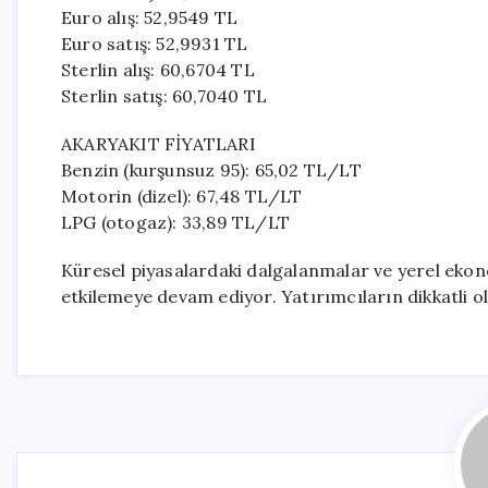
Euro alış: 52,9549 TL
Euro satış: 52,9931 TL
Sterlin alış: 60,6704 TL
Sterlin satış: 60,7040 TL
AKARYAKIT FİYATLARI
Benzin (kurşunsuz 95): 65,02 TL/LT
Motorin (dizel): 67,48 TL/LT
LPG (otogaz): 33,89 TL/LT
Küresel piyasalardaki dalgalanmalar ve yerel ekon
etkilemeye devam ediyor. Yatırımcıların dikkatli