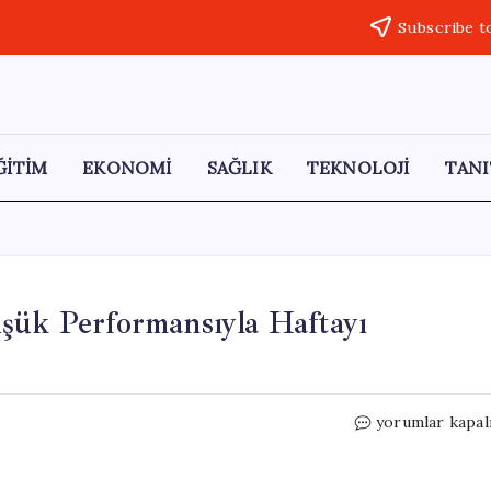
Subscribe t
ĞİTİM
EKONOMİ
SAĞLIK
TEKNOLOJİ
TANI
şük Performansıyla Haftayı
Borsa
yorumlar kapal
İstanbul,
Bir
Ayın