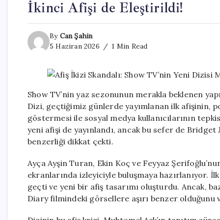
İkinci Afişi de Eleştirildi!
By
Can Şahin
5 Haziran 2026
1 Min Read
Show TV’nin yaz sezonunun merakla beklenen yapı
Dizi, geçtiğimiz günlerde yayımlanan ilk afişinin, po
göstermesi ile sosyal medya kullanıcılarının tepki
yeni afişi de yayınlandı, ancak bu sefer de Bridget 
benzerliği dikkat çekti.
Ayça Ayşin Turan, Ekin Koç ve Feyyaz Şerifoğlu’nu
ekranlarında izleyiciyle buluşmaya hazırlanıyor. İlk
geçti ve yeni bir afiş tasarımı oluşturdu. Ancak, ba
Diary filmindeki görsellere aşırı benzer olduğunu 
Dizinin bu afiş krizi, Muhtemel Aşk’ın tanıtım süre