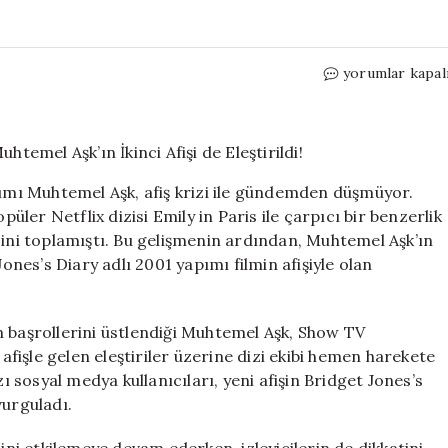
Afiş
yorumlar kapal
İkizi
Skandalı:
Show
TV’nin
Yeni
mı Muhtemel Aşk, afiş krizi ile gündemden düşmüyor.
Dizisi
püler Netflix dizisi Emily in Paris ile çarpıcı bir benzerlik
Muhtemel
sini toplamıştı. Bu gelişmenin ardından, Muhtemel Aşk’ın
Aşk’ın
İkinci
Jones’s Diary adlı 2001 yapımı filmin afişiyle olan
Afişi
de
Eleştirildi!
n başrollerini üstlendiği Muhtemel Aşk, Show TV
için
 afişle gelen eleştiriler üzerine dizi ekibi hemen harekete
zı sosyal medya kullanıcıları, yeni afişin Bridget Jones’s
vurguladı.
cini etkilemeye devam ederken, izleyicilerin de dikkatini