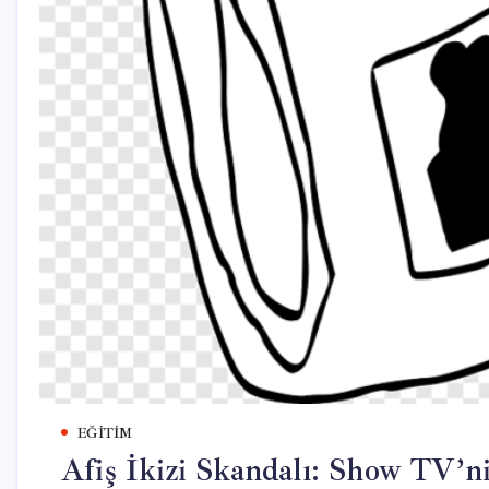
EĞITIM
Afiş İkizi Skandalı: Show TV’n