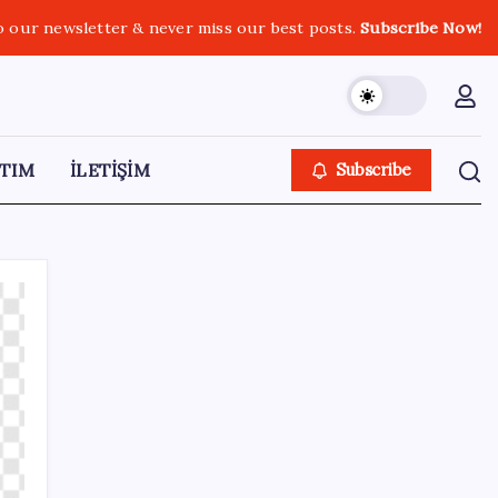
o our newsletter & never miss our best posts.
Subscribe Now!
TIM
İLETİŞİM
Subscribe
SON YAZILAR
Anthropic Kendi Yapay Zeka Çiplerini
Geliştirmek için Ekip Kuruyor