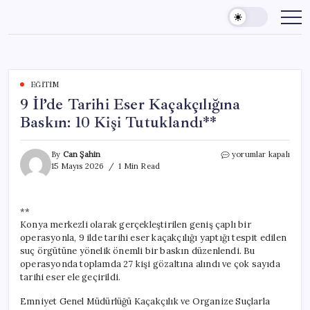
Skip
to
content
EĞITIM
9 İl’de Tarihi Eser Kaçakçılığına
Baskın: 10 Kişi Tutuklandı**
9
By
Can Şahin
yorumlar kapalı
İl’de
15 Mayıs 2026
1 Min Read
Tarihi
Eser
Kaçakçılığına
**
Baskın:
Konya merkezli olarak gerçekleştirilen geniş çaplı bir
10
Kişi
operasyonla, 9 ilde tarihi eser kaçakçılığı yaptığı tespit edilen
Tutuklandı**
suç örgütüne yönelik önemli bir baskın düzenlendi. Bu
için
operasyonda toplamda 27 kişi gözaltına alındı ve çok sayıda
tarihi eser ele geçirildi.
Emniyet Genel Müdürlüğü Kaçakçılık ve Organize Suçlarla