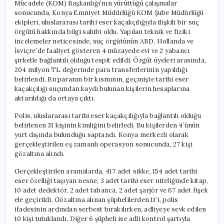
Mücadele (KOM) Başkanlığı’nın yürüttüğü çalışmalar
sonucunda, Konya Emniyet Müdürlüğü KOM Şube Müdürlüğü
ekipleri, uluslararası tarihi eser kaçakçılığıyla ilişkili bir suç
örgütü hakkında bilgi sahibi oldu. Yapılan teknik ve fiziki
incelemeler neticesinde, suç örgütünün ABD, Hollanda ve
İsviçre’de faaliyet gösteren 4 müzayede evi ve 2 yabancı
şirketle bağlantılı olduğu tespit edildi. Örgüt üyeleri arasında,
204 milyon TL değerinde para transferlerinin yapıldığı
belirlendi. Bu paranın bir kısmının, geçmişte tarihi eser
kaçakçılığı suçundan kaydı bulunan kişilerin hesaplarına
aktarıldığı da ortaya çıktı.
Polis, uluslararası tarihi eser kaçakçılığıyla bağlantılı olduğu
belirlenen 31 kişinin kimliğini belirledi. Bu kişilerden 4’ünün
yurt dışında bulunduğu saptandı. Konya merkezli olarak
gerçekleştirilen eş zamanlı operasyon sonucunda, 27 kişi
gözaltına alındı.
Gerçekleştirilen aramalarda, 417 adet sikke, 154 adet tarihi
eser özelliği taşıyan nesne, 3 adet tarihi eser niteliğinde kitap,
10 adet dedektör, 2 adet tabanca, 2 adet şarjör ve 67 adet fişek
ele geçirildi. Gözaltına alınan şüphelilerden 11’i, polis
ifadesinin ardından serbest bırakılırken, adliyeye sevk edilen
10 kişi tutuklandı. Diğer 6 şüpheli ise adli kontrol şartıyla