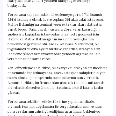
akaryakıt istasyonları yeniden faaliyet göstermeye
başlayacak.
Torba yasa kapsamındaki düzenlemeye göre, 37’si lisanslı,
324’ü lisanssız olmak üzere toplam 361 akaryakıt istasyonu,
Maliye Bakanlığı’na teminat vererek tekrar akaryakıt satışı
yapabilecek. Daha önceki yasalara göre, vergi kaçırdığı
şüphesiyle kapatılan istasyonların faaliyete geçmesi için
Hazine ve Maliye Bakanlığı’nın inceleme sonuçlarının
beklenmesi gerekiyordu. Ancak, Anayasa Mahkemesi, bu
uygulamayı hukuka aykırı buldu ve kapatılan istasyonların
inceleme süreci tamamlanmadan yeniden açılmasına izin
verilmemesine karar verdi.
Yeni düzenleme ile birlikte, bu akaryakıt istasyonları inceleme
döneminde kapatılmayacak, ancak istasyon sahiplerinin yeni
lisans almak için başvuruda bulunmalarına izin verilecek.
Bununla birlikte, bu firmalardan alınacak teminat miktarı da
artırılacak; önceden 2 kat olan teminat, artık 5 katına kadar
çıkacak.
Torba yasa teklifinin etkileri üzerine yapılan analizde,
artırımlı teminat uygulaması ile vergi alacaklarının ve idari
para cezalarının tahsil güvenliğinin artırılması bekleniyor.