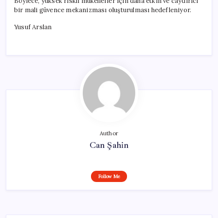
Böylece, yüksek riskli mükellefler için daha etkin ve caydırıcı
bir mali güvence mekanizması oluşturulması hedefleniyor.
Yusuf Arslan
Author
Can Şahin
Follow Me